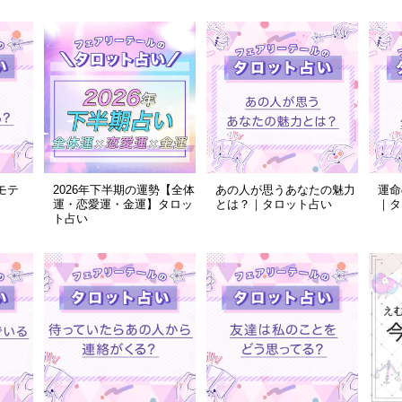
モテ
2026年下半期の運勢【全体
あの人が思うあなたの魅力
運命
運・恋愛運・金運】タロッ
とは？｜タロット占い
｜タ
ト占い