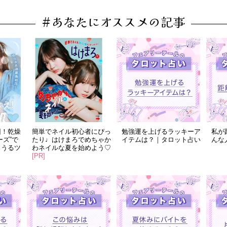
#あなたにオススメの記事
回！乾燥
簡単でネイル初心者にぴっ
勉強運を上げるラッキーア
私が
ーズ”で
たり♩はけまろでめちゃか
イテムは？｜タロット占い
んな
！うるツ
わネイルな夏を始めよう♡
[PR]