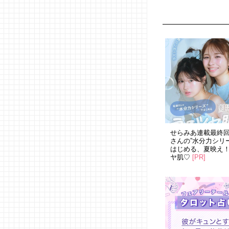
せらみあ連載最終
さんの”水分力シリ
はじめる、夏映え
ヤ肌♡
[PR]