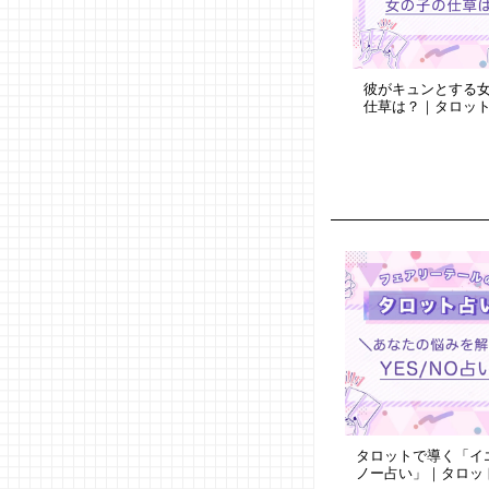
彼がキュンとする
仕草は？｜タロッ
タロットで導く「イエ
ノー占い」｜タロッ