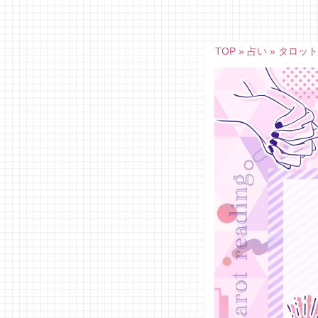
Skip
to
content
TOP
»
占い
»
タロッ