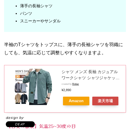
薄手の長袖シャツ
パンツ
スニーカーやサンダル
半袖のTシャツをトップスに、薄手の長袖シャツを羽織に
しても、気温に応じて調整しやすくなりますよ。
シャツ メンズ 長袖 カジュアル
ワークシャツ シャツジャケット
綿100％ コットンシャツ ビジネ
created by
Rinker
スシャツ トップス おしゃれ スト
¥2,890
リート 長袖シャツ 無地シャツ カ
Amazon
楽天市場
ジュアルシャツ スリムシャツ 作
業服 作業着 衣装 ダンス キャン
プ 父の日 プレゼント
【目安の服装】気温25〜30度の日