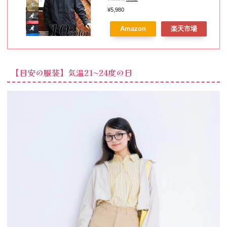
ル ブラック カーキナイロン マウ
¥5,980
ンテンパーカー ブルゾンM L XL
Amazon
楽天市場
キャンプ DIY アウトドア ストリ
ート8（eight） エイト 8
【目安の服装】気温21〜24度の日