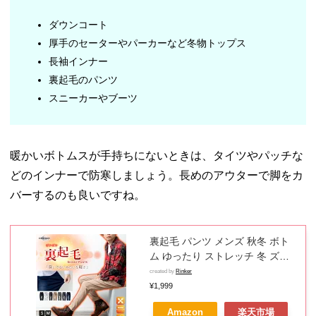
ダウンコート
厚手のセーターやパーカーなど冬物トップス
長袖インナー
裏起毛のパンツ
スニーカーやブーツ
暖かいボトムスが手持ちにないときは、タイツやパッチな
どのインナーで防寒しましょう。長めのアウターで脚をカ
バーするのも良いですね。
裏起毛 パンツ メンズ 秋冬 ボト
ム ゆったり ストレッチ 冬 ズボ
ン 伸縮性 防寒パンツ 暖 無地 シ
created by
Rinker
ンプル おしゃれ 黒 紺 カーキ ブ
¥1,999
ルー 全7色 冬服 ウエスト調節可
Amazon
楽天市場
S M L LL XL 3L 大きいサイズ