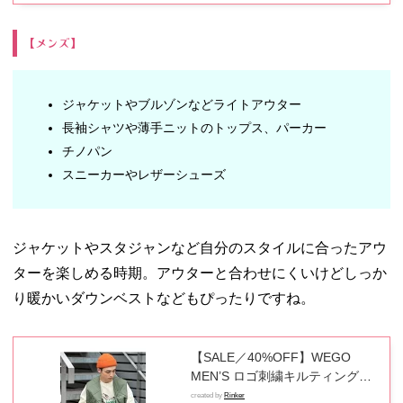
通勤 通学 オフィス 冷房対策
【メンズ】
ジャケットやブルゾンなどライトアウター
長袖シャツや薄手ニットのトップス、パーカー
チノパン
スニーカーやレザーシューズ
ジャケットやスタジャンなど自分のスタイルに合ったアウ
ターを楽しめる時期。アウターと合わせにくいけどしっか
り暖かいダウンベストなどもぴったりですね。
【SALE／40%OFF】WEGO
MEN’S ロゴ刺繍キルティングベ
スト ウィゴー ジャケット・アウ
created by
Rinker