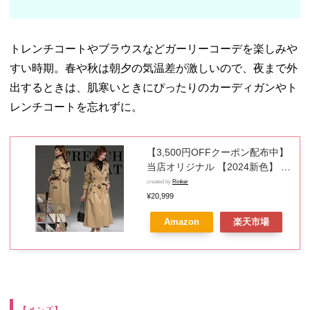
トレンチコートやブラウスなどガーリーコーデを楽しみや
すい時期。春や秋は朝夕の気温差が激しいので、夜まで外
出するときは、肌寒いときにぴったりのカーディガンやト
レンチコートを忘れずに。
【3,500円OFFクーポン配布中】
当店オリジナル 【2024新色】 ト
レンチコート レディース 七五三
created by
Rinker
お宮参り アウター ロング ロング
¥20,999
コート 羽織り オールシーズン ビ
Amazon
楽天市場
ジネス 通勤 きれいめ 大きいサイ
ズ 20代 30代 40代 50代 60代 冬
[NO.12-72-16] ブラックフライデ
ー
【メンズ】