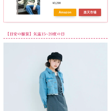
ター ダウンジャケット・ダウン
¥3,298
ベスト カーキ ブラック
Amazon
楽天市場
【RBA_E】
【目安の服装】気温15〜20度の日