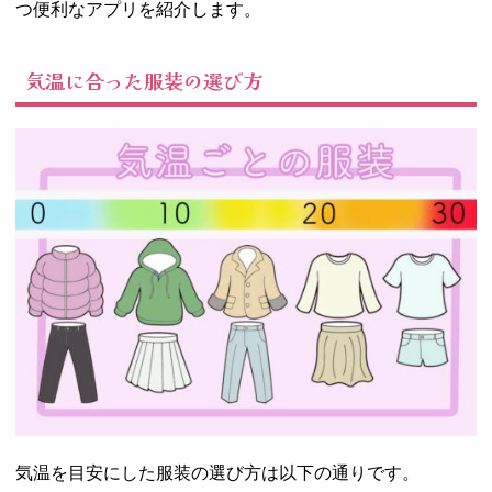
つ便利なアプリを紹介します。
02. 今日は何を着
る？気温別おす
すめの服装＆コ
気温に合った服装の選び方
ーデのポイント
− 【目安の
服装】気温6
度以下の日
− 【目安の
服装】気温
7〜11度の日
− 【目安の
服装】気温
12〜15度の
日
− 【目安の
服装】気温
15〜20度の
日
気温を目安にした服装の選び方は以下の通りです。
− 【目安の