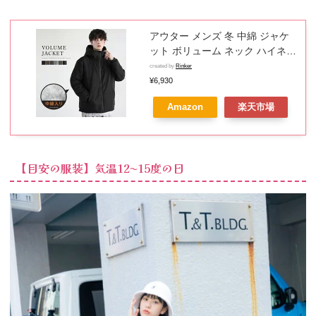
アウター メンズ 冬 中綿 ジャケ
ット ボリューム ネック ハイネッ
ク 止水 ZIP 秋 防寒 軽量 あった
created by
Rinker
かい マウンテンパーカー S M L
¥6,930
XL
Amazon
楽天市場
【目安の服装】気温12〜15度の日