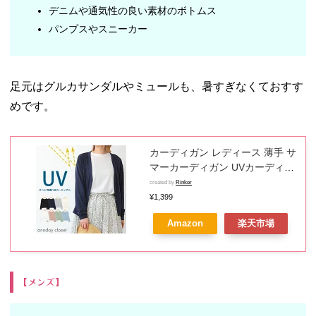
デニムや通気性の良い素材のボトムス
パンプスやスニーカー
足元はグルカサンダルやミュールも、暑すぎなくておすす
めです。
カーディガン レディース 薄手 サ
マーカーディガン UVカーディガ
ン UVカットトップス 羽織り UV
created by
Rinker
長袖 冷房対策 エアコン対策 日焼
¥1,399
け対策 オフィスカジュアル 黒 綿
Amazon
楽天市場
混天竺 返品交換不可 メール便可
50%
【メンズ】