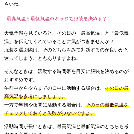
いときは、
さいね。
秋冬アイテ
ムで季節感
最高気温と最低気温のどっちで服装を決める？
をプラス
− 気温が高
天気予報を見ていると、その日の「最高気温」と「最低気
いときは、
日差し対策
温」を伝えてくれていることに気がつきませんか？
になるアイ
服装を選ぶ際は、そのどちらをみて判断するのが良いかと
テムが必要
迷ってしまうこともありますよね。
04. 気温を目安に
最適な服装が分
そんなときは、活動する時間帯を目安に服装を決めるのが
かるおすすめア
おすすめです。
プリ3選
午前中から夕方までの日中に活動する場合は、
その日の最
− tenki.jp
高気温を参考にしましょう。
− お天気&お
しゃれコー
一方で早朝や夜間に活動する場合は、
その日の最低気温を
ディネート
チェックしておくと失敗が少ないですよ。
− XZ
05. 気温で服装を
活動時間が長いときは、最高気温と最低気温のどちらも考
決めて、1日を快