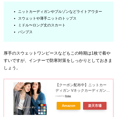
ニットカーディガンやブルゾンなどライトアウター
スウェットや薄手ニットのトップス
ミドル〜ロング丈のスカート
パンプス
厚手のスウェットワンピースなどもこの時期は1枚で着や
すいですが、インナーで防寒対策をしっかりとしておきま
しょう。
【クーポン配布中】ニットカー
ディガン Vネックカーディガン
セーター トップス レディース 秋
created by
Rinker
冬 秋冬 シンプル ベーシック 長
Amazon
楽天市場
袖 Vネック ウォッシャブル 選べ
る12色 S M L LL ショート丈 厚手