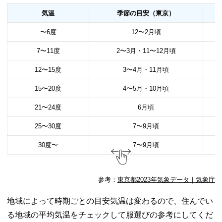
服装】気温
気温
季節の目安（東京）
21〜24度の
日
〜6度
12〜2月頃
− 【目安の
服装】気温
7〜11度
2〜3月・11〜12月頃
25〜30度の
12〜15度
3〜4月・11月頃
日
− 【目安の
15〜20度
4〜5月・10月頃
服装】気温
30度以上の
21〜24度
6月頃
日
25〜30度
7〜9月頃
03. 寒暖差に対応
できるおすすめ
30度〜
7〜9月頃
アイテム
− 脱ぎ着し
やすい服装
参考：
東京都2023年気象データ｜気象庁
は体温調節
にぴったり
地域によって時期ごとの目安気温は変わるので、住んでい
− 気温が低
る地域の平均気温をチェックして服選びの参考にしてくだ