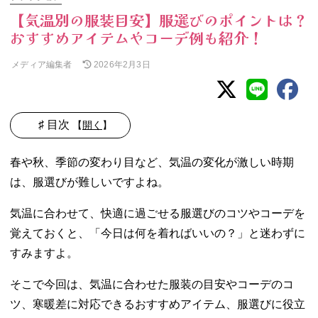
【気温別の服装目安】服選びのポイントは？
おすすめアイテムやコーデ例も紹介！
メディア編集者
2026年2月3日
♯ 目次
【
開く
】
01. 気温に合った
春や秋、季節の変わり目など、気温の変化が激しい時期
服装の選び方
は、服選びが難しいですよね。
− 最高気温
と最低気温
気温に合わせて、快適に過ごせる服選びのコツやコーデを
のどっちで
覚えておくと、「今日は何を着ればいいの？」と迷わずに
服装を決め
る？
すみますよ。
− 寒暖差が
ある季節の
そこで今回は、気温に合わせた服装の目安やコーデのコ
変わり目は
ツ、寒暖差に対応できるおすすめアイテム、服選びに役立
どうする？