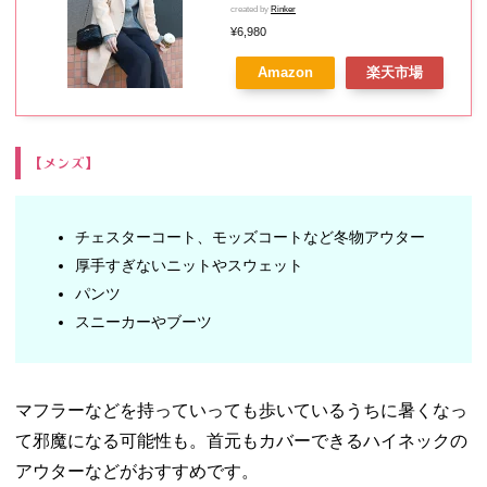
ロング 大きいサイズ ニットモッ
created by
Rinker
サ 秋 きれいめ カジュアル 無地
¥6,980
おしゃれS/M/L/LL/3Lサイズ
Amazon
楽天市場
【メンズ】
チェスターコート、モッズコートなど冬物アウター
厚手すぎないニットやスウェット
パンツ
スニーカーやブーツ
マフラーなどを持っていっても歩いているうちに暑くなっ
て邪魔になる可能性も。首元もカバーできるハイネックの
アウターなどがおすすめです。