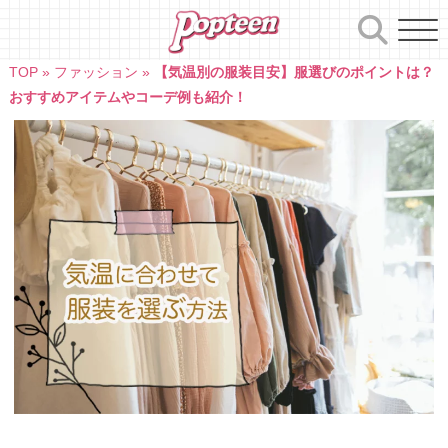
Skip
to
content
TOP
»
ファッション
»
【気温別の服装目安】服選びのポイントは？
おすすめアイテムやコーデ例も紹介！