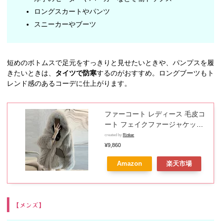
ロングスカートやパンツ
スニーカーやブーツ
短めのボトムスで足元をすっきりと見せたいときや、パンプスを履
きたいときは、
タイツで防寒
するのがおすすめ。ロングブーツもト
レンド感のあるコーデに仕上がります。
ファーコート レディース 毛皮コ
ート フェイクファージャケット
厚手 防寒 もこもこ ショート丈
created by
Rinker
アウター カジュアル フード付き
¥9,860
おしゃれ 暖かい 秋冬 ゆったり
Amazon
楽天市場
体型カバー
【メンズ】