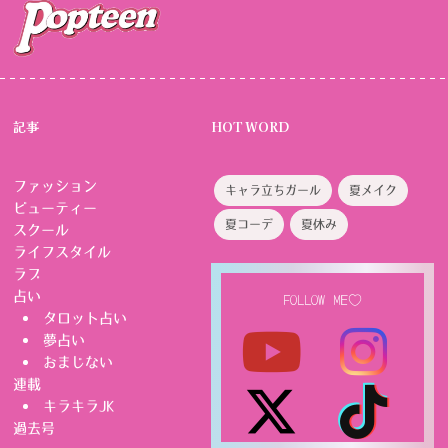
記事
HOT WORD
ファッション
キャラ立ちガール
夏メイク
ビューティー
夏コーデ
夏休み
スクール
ライフスタイル
ラブ
占い
FOLLOW ME♡
タロット占い
夢占い
おまじない
連載
キラキラJK
過去号