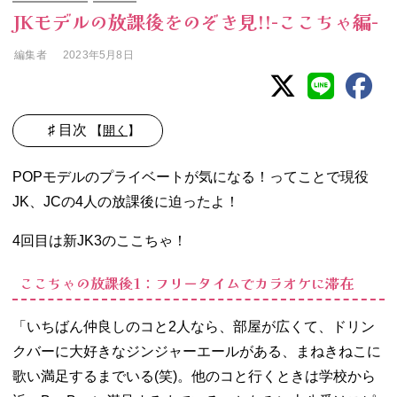
JKモデルの放課後をのぞき見!!-ここちゃ編-
編集者
2023年5月8日
♯ 目次
【
開く
】
− ここちゃの放
POPモデルのプライベートが気になる！ってことで現役
課後1：フリー
タイムでカラオ
JK、JCの4人の放課後に迫ったよ！
ケに滞在
− ここちゃの放
4回目は新JK3のここちゃ！
課後2：ラーメ
ンを食べる
ここちゃの放課後1：フリータイムでカラオケに滞在
− ここちゃの放
課後3：友だち
とファミレスで
「いちばん仲良しのコと2人なら、部屋が広くて、ドリン
爆語り
クバーに大好きなジンジャーエールがある、まねきねこに
歌い満足するまでいる(笑)。他のコと行くときは学校から