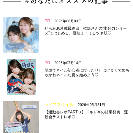
#あなたにオススメの記事
PR
2026年08月03日
せらみあ連載最終回！乾燥さんの”水分力シリー
ズ”ではじめる、夏映え！うるツヤ肌♡
PR
2026年07月14日
簡単でネイル初心者にぴったり♩はけまろでめち
ゃかわネイルな夏を始めよう♡
ライフスタイル
2026年05月31日
【運動会レポPART３】ドキドキの結果発表！運
動会ラストレポ♡