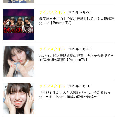
ライフスタイル
2026年07月29日
爆笑神回★この中で変な行動をしている人狼は誰
だ！？【PopteenTV】
ライフスタイル
2026年06月06日
れいれいピン表紙撮影に密着！今だから表現でき
る“思春期の葛藤”【PopteenTV】
ライフスタイル
2026年06月01日
「性格も生活も人との関わり方も、全部変わっ
た」〜向井怜衣、19歳の肖像〜後編〜