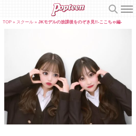
Skip
to
content
TOP
»
スクール
»
JKモデルの放課後をのぞき見!!-ここちゃ編-