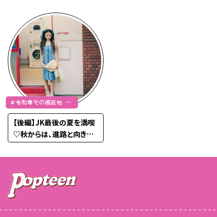
ーデ♡
う予定
＃令和専モの現在地 ＃
久保田葉央
【後編】JK最後の夏を満喫
♡秋からは、進路と向きあ
う予定