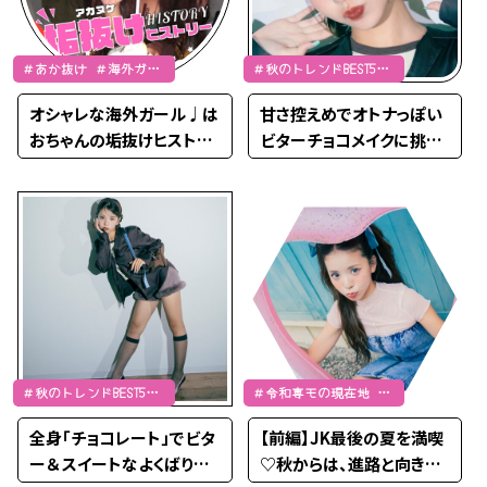
＃あか抜け ＃海外ガー
＃秋のトレンドBEST5
ル ＃久保田葉央
＃AWトレンド ＃久保田
オシャレな海外ガール♩は
甘さ控えめでオトナっぽい
葉央
おちゃんの垢抜けヒストリ
ビターチョコメイクに挑戦
ー♡
♡
＃秋のトレンドBEST5
＃令和専モの現在地 ＃
＃AWトレンド ＃久保田
久保田葉央
全身「チョコレート」でビタ
【前編】JK最後の夏を満喫
葉央
ー＆ スイートなよくばりコ
♡秋からは、進路と向きあ