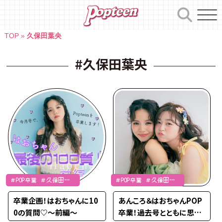
Skip
to
content
TOP
»
久保田葉央
#久保田葉央
＃POP卒業 ＃久保田葉
＃POP卒業 ＃久保田葉
央
央 ＃山本杏
卒業企画！はおちゃんに10
あんころ＆はおちゃんPOP
0の質問♡〜前編〜
卒業！過去号とともに思い