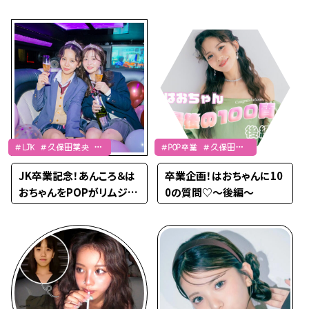
出をプレイバック♡
＃LJK ＃久保田葉央 ＃
＃POP卒業 ＃久保田葉
山本杏
央
JK卒業記念！あんころ＆は
卒業企画！はおちゃんに10
おちゃんをPOPがリムジン
0の質問♡〜後編〜
でお祝い♡