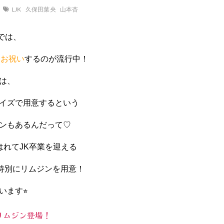
LJK
久保田葉央
山本杏
では、
をお祝い
するのが流行中！
は、
イズで用意するという
ンもあるんだって♡
はれてJK卒業を迎える
が特別にリムジンを用意！
ます⭐︎
リムジン登場！