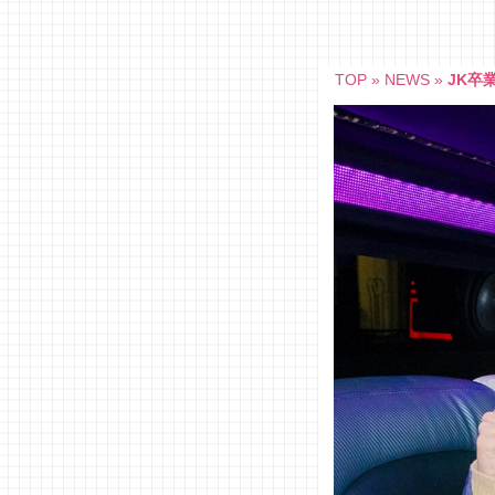
Skip
to
content
TOP
»
NEWS
»
JK卒