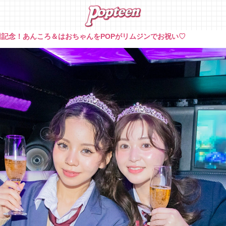
業記念！あんころ＆はおちゃんをPOPがリムジンでお祝い♡