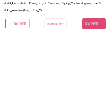
Model_Hao Kubota、Photo_Hiroyuki Tsutsumi、Styling_Yumiko Idogawa、Hair＆
Make_Yuka Iwai(Lira)、 Edit_Miu
← 前の記事
次の記事 →
2024年11月号