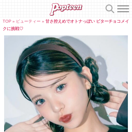
Skip
to
content
TOP
»
ビューティー
»
甘さ控えめでオトナっぽい ビターチョコメイ
クに挑戦♡