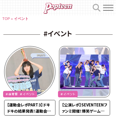
Skip
to
content
TOP
»
イベント
#イベント
＃体育祭 ＃イベント
＃イベント
【運動会レポPART３】ドキ
【公演レポ】SEVENTEENフ
ドキの結果発表！運動会ラ
ァンミ開催！爆笑ゲームコ