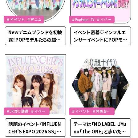
＃イベント ＃デニム
＃Popteen TV ＃イベン
ト
Newデニムブランドを初披
イベント密着♡インフルエ
露！POPモデルたちの超十
ンサーイベントにPOPモデ
代ランウェイ♡
ル達が参戦！【Popteen T
V】
＃JK流行通信 ＃イベン
＃イベント ＃発表会レ
ト
ポート
話題のイベント『INFLUEN
テーマは「NO LABEL」JYu
CER’S EXPO 2026 SS』に
no「The ONE」と歩いた超