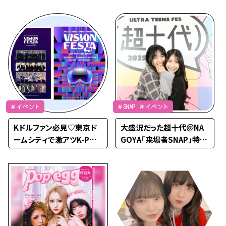
行ってきました！
十代ランウェイの1日をレ
ポ♡
＃イベント
＃SNAP ＃イベント
Kドルファン必見♡東京ド
大盛況だった超十代＠NA
ームシティで激アツK-POP
GOYA「来場者SNAP」特集
イベントが開催中♡
♡