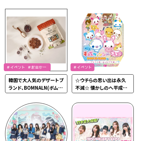
ストレポ♡
ーナーから圧巻のパフォー
マンスまで盛りだくさん♡
＃イベント ＃お出かけ
＃イベント
＃韓国
韓国で大人気のデザートブ
☆ウチらの思い出は永久
ランド、BOMNALN(ボムナ
不滅☆ 懐かしのへ平成フ
レン)が日本に上陸♡期間
ァンシーが大集結！！！POP
限定のPOP UP も開催！！！
UP SHOP in OIOI♡