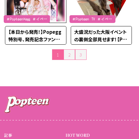
＃Popteen×egg ＃イベン
＃Popteen TV ＃イベン
ト
ト
【本日から発売！】Popegg
大盛況だった大阪イベント
特別号、発売記念ファンミ
の裏側全部見せます！【Po
イベントを開催するよ！
pteen TV】
1
2
3
投稿のページ送り
記事
HOT WORD