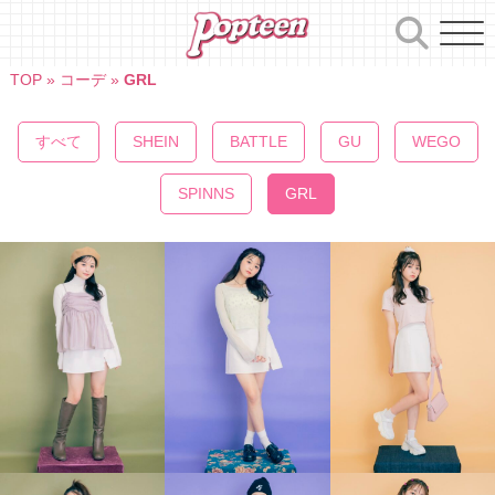
Skip
to
content
TOP
»
コーデ
»
GRL
すべて
SHEIN
BATTLE
GU
WEGO
SPINNS
GRL