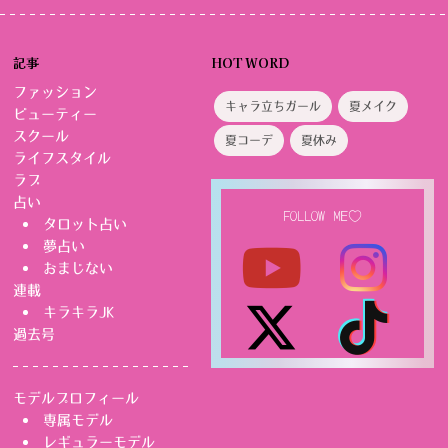
送
り
記事
HOT WORD
ファッション
キャラ立ちガール
夏メイク
ビューティー
スクール
夏コーデ
夏休み
ライフスタイル
ラブ
占い
FOLLOW ME♡
タロット占い
夢占い
おまじない
連載
キラキラJK
過去号
モデルプロフィール
専属モデル
レギュラーモデル