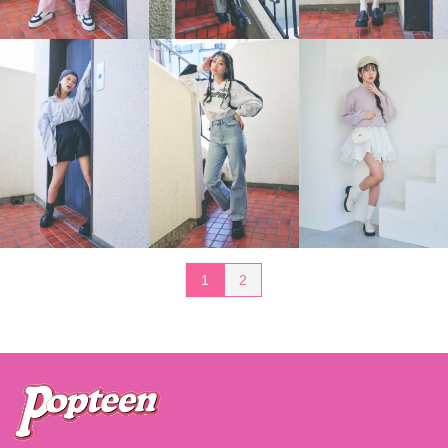
投
1
2
稿
の
ペ
ー
ジ