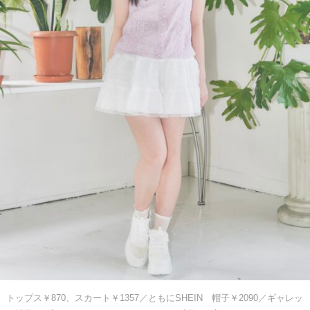
トップス￥870、スカート￥1357／ともにSHEIN 帽子￥2090／ギャレッ