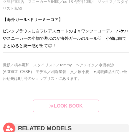
ツ渋谷109店 スニーカー￥6490／cs T&P渋谷109店 ソックス／スタイ
リスト私物
【海外ガール×ドリーミーコア】
ピンクブラウスに白フレアスカートの甘々ワンツーコーデ♪ バケハ
やスニーカーの小物で遊ぶのが海外ガールのルール♡ 小物は白で
まとめると統一感が出て◎！
撮影／橋本憲和 スタイリスト／tommy ヘアメイク／水流有沙
(ADDICT_CASE) モデル／相塲星音
文／原小夏 ⚫︎掲載商品の問い合
わせ先は9月号のショップリストにあります。
≫LOOK BOOK
RELATED MODELS