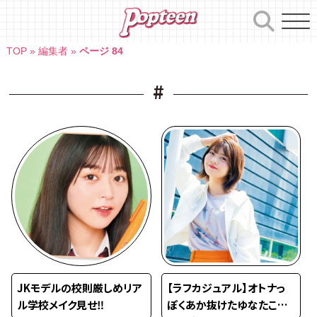
Skip
to
content
TOP
»
編集者
»
ページ 84
#
JKモデルの校則厳しめリア
【ラフカジュアル】オトナっ
ル学校メイク見せ‼︎
ぽくあか抜けたゆなたこの