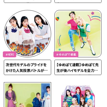
ンケイ。2022秋
直し！
＃NEWS
＃ゆめぽて連載
次世代モデルのプライドを
【ゆめぽて連載】ゆめぽて先
かけた人気投票バトルがST
生が後ハイモデルを全力プ
ART‼︎
ロデュース！～何かがおし
いモデルを大改造♡～