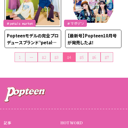
＃petals market
＃マガジン
Popteenモデルの完全プロ
【最新号】Popteen10月号
デュースブランド〝petals
が発売したよ！
market〟が待望のデビュー
❤️
1
…
82
83
84
85
86
87
投稿のページ送り
記事
HOT WORD