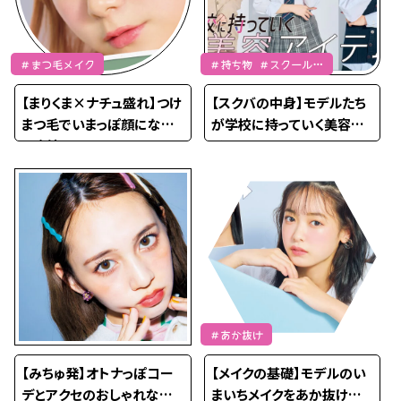
＃まつ毛メイク
＃持ち物 ＃スクールバ
ッグ
【まりくま×ナチュ盛れ】つけ
【スクバの中身】モデルたち
まつ毛でいまっぽ顔になれ
が学校に持っていく美容ア
る方法❤️
イテム❤️~Part1~
＃あか抜け
【みちゅ発】オトナっぽコー
【メイクの基礎】モデルのい
デとアクセのおしゃれなカ
まいちメイクをあか抜けお