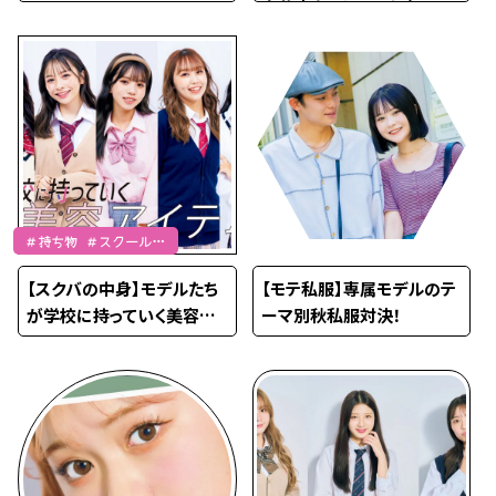
自分磨きのヒミツを大公開
❤️
＃持ち物 ＃スクールバ
ッグ
【スクバの中身】モデルたち
【モテ私服】専属モデルのテ
が学校に持っていく美容ア
ーマ別秋私服対決！
イテム❤️~Part2~