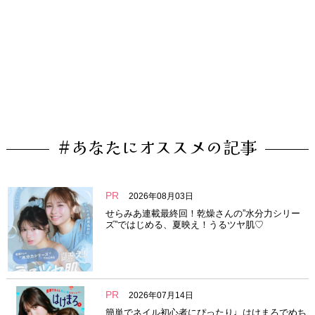
#あなたにオススメの記事
PR
2026年08月03日
せらみあ連載最終回！乾燥さんの”水分力シリー
ズ”ではじめる、夏映え！うるツヤ肌♡
PR
2026年07月14日
簡単でネイル初心者にぴったり♩はけまろでめち