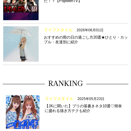
だ！？【PopteenTV】
ライフスタイル
2026年06月01日
おすすめの雨の日の過ごし方20選★ひとり・カッ
プル・友達別に紹介
RANKING
ライフスタイル
2025年05月23日
【JKに聞いた】プリの落書きネタ10選♡簡単
に盛れる描き方テクも紹介