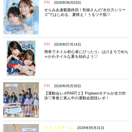
PR
2026年08月03日
せらみあ連載最終回！乾燥さんの”水分力シリー
ズ”ではじめる、夏映え！うるツヤ肌♡
PR
2026年07月14日
簡単でネイル初心者にぴったり♩はけまろでめち
ゃかわネイルな夏を始めよう♡
PR
2026年05月30日
【運動会レポPART２】Popteenモデルが全力対
決♡青春ど真ん中の運動会競技レポ！
ライフスタイル
2026年05月31日