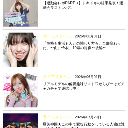
【運動会レポPART３】ドキドキの結果発表！運
動会ラストレポ♡
ライフスタイル
2026年06月01日
「性格も生活も人との関わり方も、全部変わっ
た」〜向井怜衣、19歳の肖像〜後編〜
ライフスタイル
2026年06月01日
リアルモデルの偏愛趣味リスト♡せらぴーはガチ
ャガチャで運試し中！
ライフスタイル
2026年07月29日
爆笑神回★この中で変な行動をしている人狼は誰