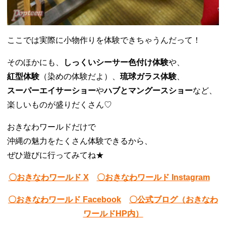
ここでは実際に小物作りを体験できちゃうんだって！
そのほかにも、
しっくいシーサー色付け体験
や、
紅型体験
（染めの体験だよ）、
琉球ガラス体験
、
スーパーエイサーショー
や
ハブとマングースショー
など、
楽しいものが盛りだくさん♡
おきなわワールドだけで
沖縄の魅力をたくさん体験できるから、
ぜひ遊びに行ってみてね★
〇おきなわワールド X
〇おきなわワールド Instagram
〇おきなわワールド Facebook
〇公式ブログ（おきなわ
ワールドHP内）