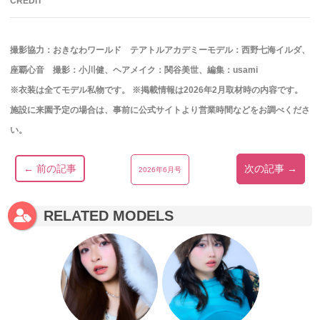
CREDIT
撮影協力：おきなわワールド テアトルアカデミーモデル：西野七海イルダ、
座覇心音 撮影：小川健、ヘアメイク：関谷美世、編集：usami
※衣装は全てモデル私物です。 ※掲載情報は2026年2月取材時の内容です。
施設に来園予定の場合は、事前に公式サイトより営業時間などをお調べくださ
い。
← 前の記事
次の記事 →
2026年6月号
RELATED MODELS