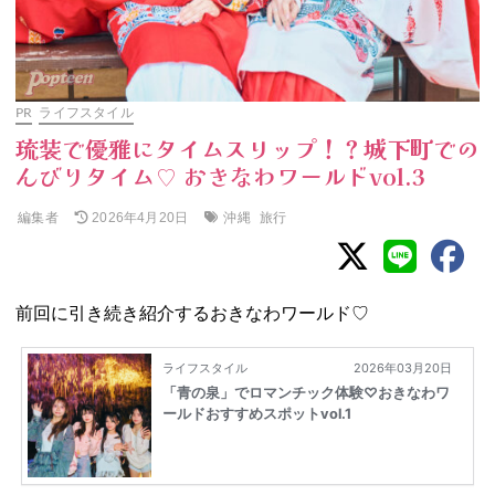
PR
ライフスタイル
琉装で優雅にタイムスリップ！？城下町での
んびりタイム♡ おきなわワールドvol.3
編集者
沖縄
旅行
2026年4月20日
前回に引き続き紹介するおきなわワールド♡