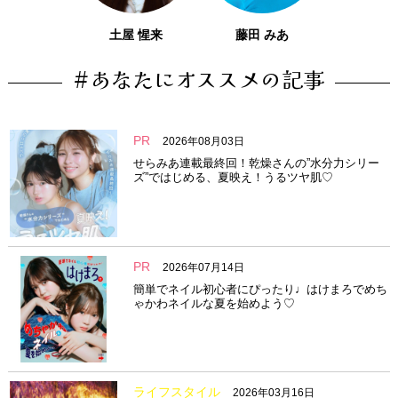
土屋 惺来
藤田 みあ
#あなたにオススメの記事
PR
2026年08月03日
せらみあ連載最終回！乾燥さんの”水分力シリー
ズ”ではじめる、夏映え！うるツヤ肌♡
PR
2026年07月14日
簡単でネイル初心者にぴったり♩はけまろでめち
ゃかわネイルな夏を始めよう♡
ライフスタイル
2026年03月16日