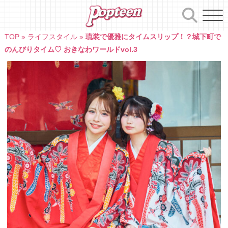
Skip
to
content
TOP
»
ライフスタイル
»
琉装で優雅にタイムスリップ！？城下町で
のんびりタイム♡ おきなわワールドvol.3