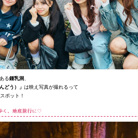
ある
鍾乳洞
、
んどう）」
は映え写真が撮れるって
のスポット！
歩く、地底旅行に♡