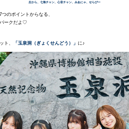
左から、七海チャン、心音チャン、みあにゃ、せらぴー
7つのポイントからなる、
パークだよ♡
ット、
「玉泉洞（ぎょくせんどう）」
に♪