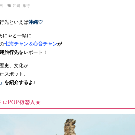
沖縄
旅行
0日
行先といえば
沖縄♡
あにゃと一緒に
の
七海チャン＆心音チャン
が
縄旅行先
をレポート！
歴史、文化が
たスポット、
」
を紹介するよ♪
にPOP初潜入★