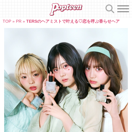
Skip
to
content
TOP
»
PR
»
TERSのヘアミストで叶える♡恋を呼ぶ香らせヘア