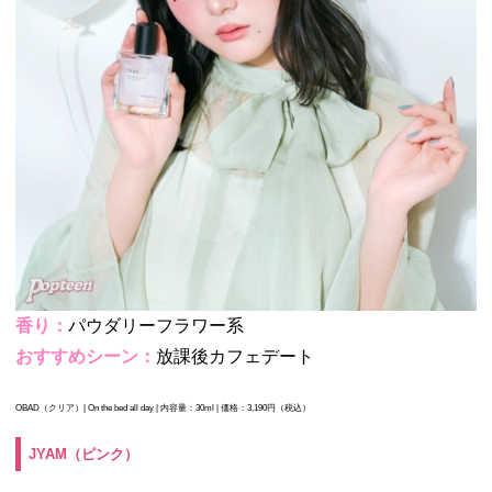
香り：
パウダリーフラワー系
おすすめシーン：
放課後カフェデート
OBAD（クリア）|
On the bed all day |
内容量：30ml |
価格：3,190円（税込）
JYAM（ピンク）