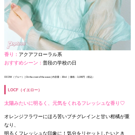
香り：
アクアフローラル系
おすすめシーン：
普段の学校の日
OCOW（ブルー） |
On the crest of the wave | 内容量：30ml ｜価格：3,190円（税込）
LOCF（イエロー）
太陽みたいに明るく、元気をくれるフレッシュな香り♡
オレンジフラワーにほろ苦いプチグレインと甘い柑橘が重
なり、
明るくフレッシュな印象に！気分をリセットしたいとき