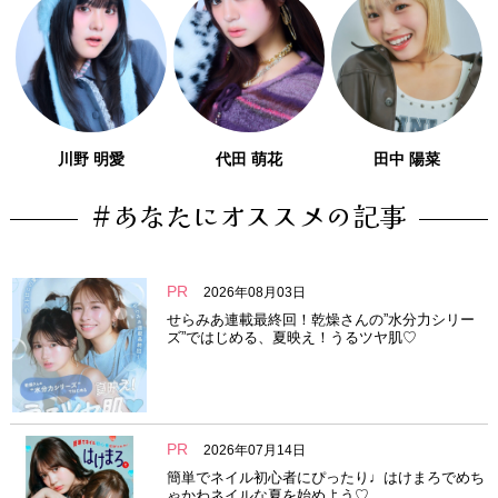
川野 明愛
代田 萌花
田中 陽菜
#あなたにオススメの記事
PR
2026年08月03日
せらみあ連載最終回！乾燥さんの”水分力シリー
ズ”ではじめる、夏映え！うるツヤ肌♡
PR
2026年07月14日
簡単でネイル初心者にぴったり♩はけまろでめち
ゃかわネイルな夏を始めよう♡