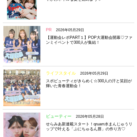
PR
2026年05月29日
【運動会レポPART１】POP大運動会開幕♡ファ
ンミイベントで300人が集結！
ライフスタイル
2026年05月29日
スポビューティがきらめく☆300人の汗と笑顔が
輝いた青春運動会！
ビューティー
2026年05月28日
せらみあ新連載スタート！qruam水まんじゅうリ
ップで叶える「ぷにちゅるん唇」の作り方♡