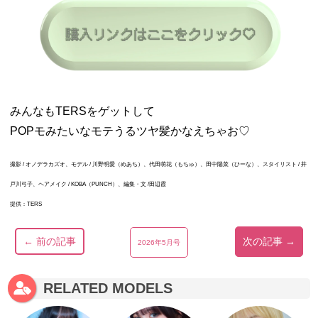
みんなもTERSをゲットして
POPモみたいなモテうるツヤ髪かなえちゃお♡
撮影 / オノデラカズオ、モデル / 川野明愛（めあち）、代田萌花（もちゅ）、田中陽菜（ひーな）、スタイリスト / 井
戸川弓子、ヘアメイク / KOBA（PUNCH）、編集・文 /田辺霞
提供：TERS
← 前の記事
次の記事 →
2026年5月号
RELATED MODELS