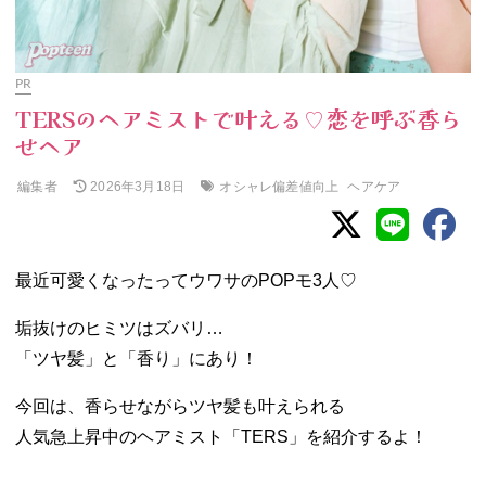
PR
TERSのヘアミストで叶える♡恋を呼ぶ香ら
せヘア
編集者
オシャレ偏差値向上
ヘアケア
2026年3月18日
最近可愛くなったってウワサのPOPモ3人♡
垢抜けのヒミツはズバリ…
「ツヤ髪」と「香り」にあり！
今回は、香らせながらツヤ髪も叶えられる
人気急上昇中のヘアミスト「TERS」を紹介するよ！