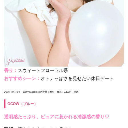
香り：
スウィートフローラル系
おすすめシーン：
オトナっぽさを
見せたい休日デート
JYAM（ピンク） |
Just you and me |
内容量：30ml ｜価格：3,190円（税込）
OCOW（ブルー）
透明感たっぷり、ピュアに惹かれる清潔感の香り♡