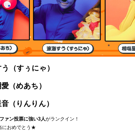
すう（すぅにゃ）
明愛（めあち）
星音（りんりん）
ファン投票に強い3人
がランクイン！
当におめでとう★