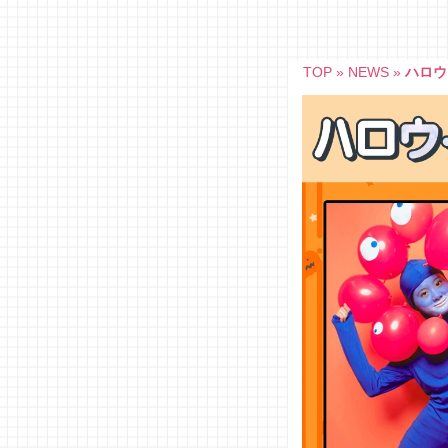
Skip
to
content
TOP
»
NEWS
»
ハロウ