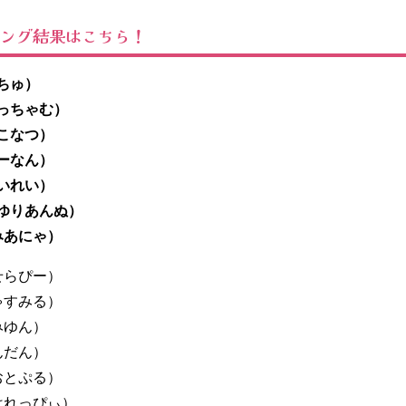
キング結果はこちら！
ちゅ）
こっちゃむ）
（こなつ）
らーなん）
れいれい）
（ゆりあんぬ）
みあにゃ）
せらぴー）
ゃすみる）
みゆん）
んだん）
おとぷる）
はれっぴぃ）