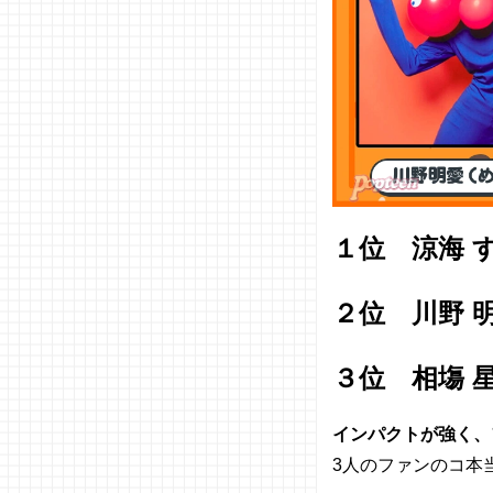
１位 涼海 
２位 川野 
３位 相塲 
インパクトが強く、
3人のファンのコ本