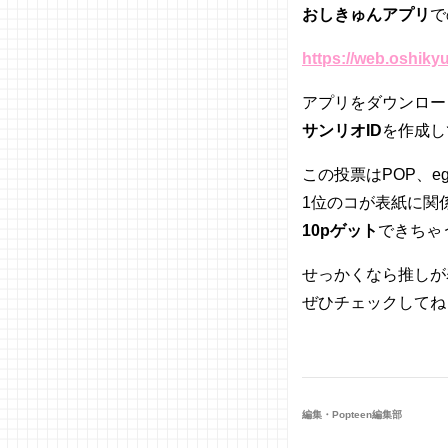
おしきゅんアプリ
で
https://web.oshikyu
アプリをダウンロー
サンリオID
を作成し
この投票はPOP、e
1位のコが表紙に関
10pゲット
できちゃ
せっかくなら推しが
ぜひチェックしてね
編集・Popteen編集部