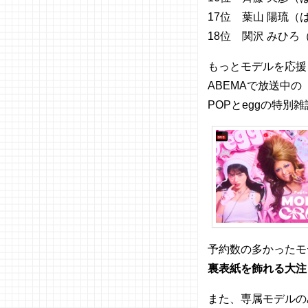
17位 葉山 陽琉（
18位 関沢 みひろ
もっとモデルを応援
ABEMAで放送中の
POPとeggの特別
予約数の多かったモ
裏表紙を飾れる大注
また、専属モデルの