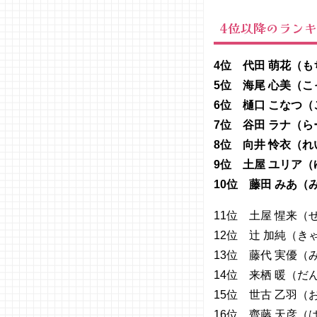
4位以降のラン
4位 代田 萌花（も
5位 海尾 心美（
6位 樋口 こなつ
7位 谷田 ラナ（
8位 向井 怜衣（
9位 土屋 ユリア
10位 藤田 みあ（
11位 土屋 惺来（
12位 辻 加純（き
13位 藤代 実優（
14位 来栖 暖（だ
15位 世古 乙羽（
16位 齊藤 天彦（