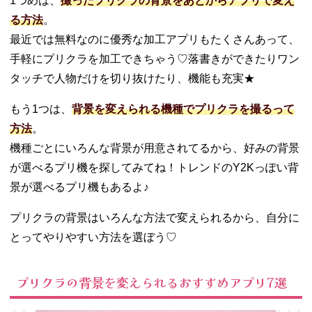
1つめは、
撮ったプリクラの背景をあとからアプリで変え
Photoroom
る方法
。
（フォトル
最近では無料なのに優秀な加工アプリもたくさんあって、
ーム）
手軽にプリクラを加工できちゃう♡落書きができたりワン
03. 背景を変えら
れるおすすめの
タッチで人物だけを切り抜けたり、機能も充実★
プリクラ機種5選
もう1つは、
背景を変えられる機種でプリクラを撮るって
− piemo（ピ
エモ）
方法
。
−
機種ごとにいろんな背景が用意されてるから、好みの背景
EVERFILM
が選べるプリ機を探してみてね！トレンドのY2Kっぽい背
（エバーフ
景が選べるプリ機もあるよ♪
ィルム）
− Hyper
プリクラの背景はいろんな方法で変えられるから、自分に
shot（ハイ
とってやりやすい方法を選ぼう♡
パーショッ
ト）
− IDOLY
プリクラの背景を変えられるおすすめアプリ7選
studio（ア
イドリース