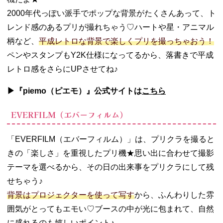
2000年代っぽい派手でポップな背景がたくさんあって、ト
レンド感のあるプリが撮れちゃう♡ハートや星・アニマル
柄など、
平成レトロな背景で楽しくプリを撮っちゃおう！
ペンやスタンプもY2K仕様になってるから、落書きで平成
レトロ感をさらにUPさせてね♪
▶︎『piemo（ピエモ）』公式サイトは
こちら
EVERFILM（エバーフィルム）
「EVERFILM（エバーフィルム）」は、プリクラを撮ると
きの「楽しさ」を重視したプリ機★思い出に合わせて撮影
テーマを選べるから、その日の出来事をプリクラにして残
せちゃう♪
背景はプロジェクターを使って写す
から、ふんわりした雰
囲気がとってもエモい♡ブースの中が光に包まれて、自然
に盛れるのも嬉しいポイント♪