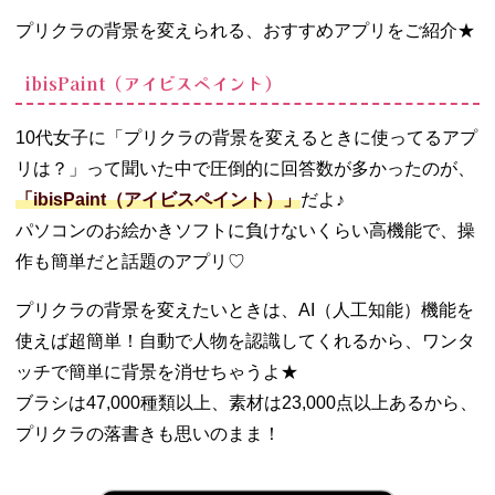
て完了！
プリクラの背景を変えられる、おすすめアプリをご紹介★
05. インスタのス
トーリーズにプ
ibisPaint（アイビスペイント）
リクラを投稿す
るための背景加
工
10代女子に「プリクラの背景を変えるときに使ってるアプ
− ストーリ
リは？」って聞いた中で圧倒的に回答数が多かったのが、
ーズにその
「ibisPaint（アイビスペイント）」
だよ♪
まま投稿で
パソコンのお絵かきソフトに負けないくらい高機能で、操
きるコラ画
像がもらえ
作も簡単だと話題のアプリ♡
る機種も♡
プリクラの背景を変えたいときは、AI（人工知能）機能を
06. プリクラの背
景を可愛くする
使えば超簡単！自動で人物を認識してくれるから、ワンタ
ポイント
ッチで簡単に背景を消せちゃうよ★
− アプリに
ブラシは47,000種類以上、素材は23,000点以上あるから、
入ってる素
プリクラの落書きも思いのまま！
材を活用
− ペンで落
書き