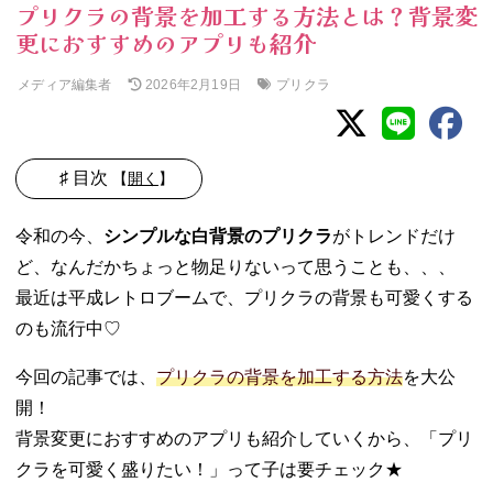
プリクラの背景を加工する方法とは？背景変
更におすすめのアプリも紹介
メディア編集者
プリクラ
2026年2月19日
♯ 目次
【
開く
】
01. プリクラの背
令和の今、
シンプルな白背景のプリクラ
がトレンドだけ
景は変えられる
ど、なんだかちょっと物足りないって思うことも、、、
♡
最近は平成レトロブームで、プリクラの背景も可愛くする
02. プリクラの背
景を変えられる
のも流行中♡
おすすめアプリ7
選
今回の記事では、
プリクラの背景を加工する方法
を大公
−
開！
ibisPaint（
背景変更におすすめのアプリも紹介していくから、「プリ
アイビスペ
クラを可愛く盛りたい！」って子は要チェック★
イント）