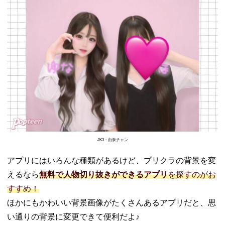
タジオ）
− ルートミ
ー2
04. プリクラの背
景を変更する方
法
− 1. 背景を
変えたいプ
リクラを選
択
− 2. 「背景
透過」を選
JK3・由奈チャン
択
− 3. 残した
アプリにはいろんな種類があるけど、プリクラの背景を変
い部分をタ
えるなら
無料で人物切り抜きができるアプリ
を探すのがお
ップ
すすめ！
− 4. 背景の
ほかにもかわいい背景画像がたくさんあるアプリだと、思
色を変える
い通りの背景に変更できて便利だよ♪
− 5. 保存し