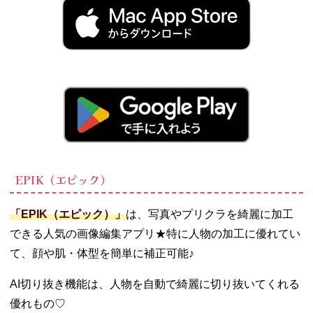
− スタンプ
でデコる
− 写真を背
景に使う
07. プリクラの背
景を可愛く加工
しちゃおう♡
EPIK（エピック）
「EPIK（エピック）」
は、写真やプリクラを綺麗に加工
できる人気の画像編集アプリ★特に人物の加工に優れてい
て、顔や肌・体型を簡単に補正可能♪
AI切り抜き機能は、人物を自動で綺麗に切り抜いてくれる
優れもの♡