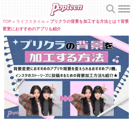
Skip
to
content
TOP
»
ライフスタイル
»
プリクラの背景を加工する方法とは？背景
変更におすすめのアプリも紹介