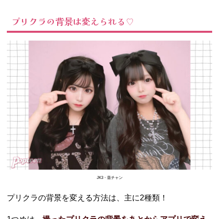
− EPIK（エ
ピック）
プリクラの背景は変えられる♡
−
BeautyCam
（ビューテ
ィーカム）
−
Picsart（ピ
クスアー
ト）
−
Apowersoft
画像背景消
しゴム
−
PhotoDirect
JK3・葵チャン
or（フォト
ディレクタ
プリクラの背景を変える方法は、主に2種類！
ー）
−