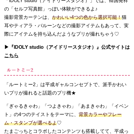
「IDOLY studio（アイドリースタジオ）」では、韓国発祥
の「セルフ写真館」っぽい体験ができるよ♪
撮影背景カーテンは、
かわいい4つの色から選択可能！
猫
耳やティアラ・バルーンなどの撮影アイテムもあって、実
際にアイテムを持ち込んだようなプリが撮れちゃう♡
▶︎『IDOLY studio（アイドリースタジオ）』公式サイトは
こちら
ルートミー2
「ルートミー2」は平成ギャルコンセプトで、派手かわい
いプリが撮れると話題のプリ機★
「ぎゃるきゃわ」「つよきゃわ」「あまきゃわ」「イベン
ト」の4つのテイストをテーマに、
背景カラーやフレー
ム・スタンプが選べるよ
♡
たまごっちとコラボしたコンテンツも搭載してて、平成っ