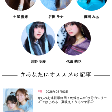
土屋 惺来
谷田 ラナ
藤田 みあ
川野 明愛
代田 萌花
#あなたにオススメの記事
PR
2026年08月03日
せらみあ連載最終回！乾燥さんの”水分力シリー
ズ”ではじめる、夏映え！うるツヤ肌♡