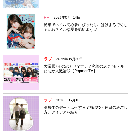
PR
2026年07月14日
簡単でネイル初心者にぴったり♩はけまろでめち
ゃかわネイルな夏を始めよう♡
ラブ
2026年06月30日
大暴露⭐︎その恋アリ？ナシ？究極の2択でモデル
たちが大激論♡【PopteenTV】
ラブ
2026年05月18日
高校生のデートは何する？放課後・休日の過ごし
方、アイデアを紹介