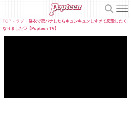
Skip
to
content
TOP
»
ラブ
»
浴衣で恋バナしたらキュンキュンしすぎて恋愛したく
なりました♡【Popteen TV】