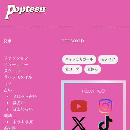
記事
HOT WORD
ファッション
キャラ立ちガール
夏メイク
ビューティー
夏コーデ
夏休み
スクール
ライフスタイル
ラブ
占い
FOLLOW ME♡
タロット占い
夢占い
おまじない
連載
キラキラJK
過去号