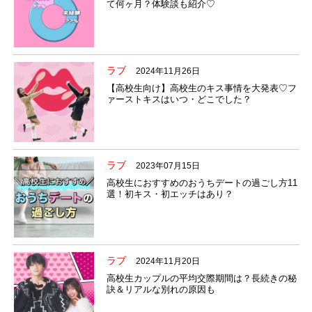
て何ヶ月？体験談も紹介♡
ラブ
2024年11月26日
【高校生向け】高校生のキス事情を大発表♡フ
ァーストキスはいつ・どこでした？
ラブ
2023年07月15日
高校生におすすめのおうちデートの過ごし方11
選！初キス・初エッチはあり？
ラブ
2024年11月20日
高校生カップルの平均交際期間は？長続きの秘
訣＆リアルな別れの原因も