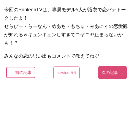
今回のPopteenTVは、専属モデル5人が浴衣で恋バナトー
クしたよ！
せらぴー・らーなん・めあち・もちゅ・みあにゃの恋愛観
が知れる＆キュンキュンしすぎてニヤニヤ止まらないか
も！？
みんなの恋の思い出もコメントで教えてね♡
← 前の記事
次の記事 →
2025年10月号