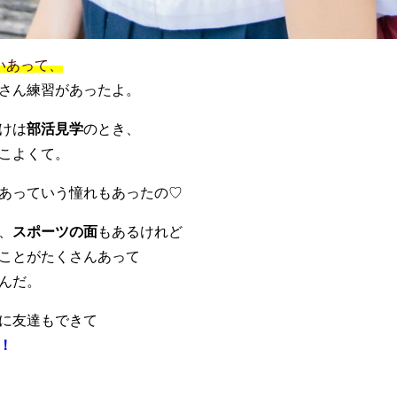
いあって、
さん練習があったよ。
けは
部活見学
のとき、
こよくて。
あっていう憧れもあったの♡
、
スポーツの面
もあるけれど
ことがたくさんあって
んだ。
に友達もできて
！