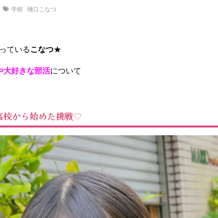
学校
樋口こなつ
っている
こなつ
★
や大好きな部活
について
高校から始めた挑戦♡