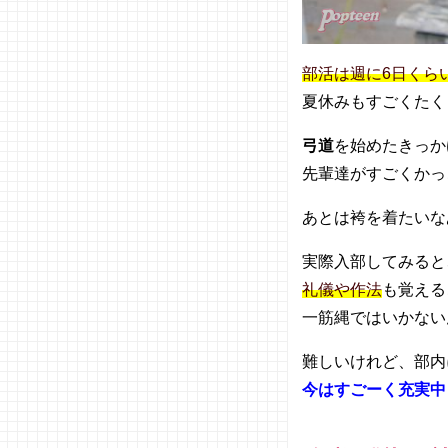
部活は週に6日くら
夏休みもすごくたく
弓道
を始めたきっか
先輩達がすごくかっ
あとは袴を着たいな
実際入部してみると
礼儀や作法
も覚える
一筋縄ではいかない
難しいけれど、部内
今はすごーく充実中