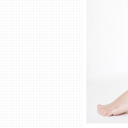
る
− 足つ
ぼを刺
激
02. ダイエ
ットスリッ
パで足が太
くなる？！
03. ダイエ
ットスリッ
パを履くと
痛い…その
原因は？
04. ダイエ
ットスリッ
パは本当に
効果ある？
口コミを紹
介！
− 口コ