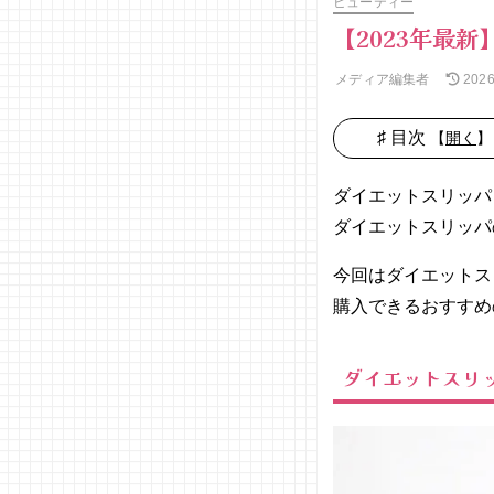
ビューティー
【2023年最
メディア編集者
202
♯ 目次
【
開く
】
01. ダイエ
ットスリッ
ダイエットスリッパ
パの効果
ダイエットスリッパ
は？
− 血流
今回はダイエットス
が良く
購入できるおすすめ
なる・
むくみ
の軽減
ダイエットスリ
− 腹
筋・背
筋が鍛
えられ