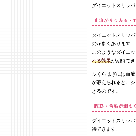
ミ
ダイエットスリッパ
①「い
ろいろ
血流が良くなる・
と効い
ている
ダイエットスリッパ
気がし
のが多くあります。
ます」
このようなダイエッ
− 口コ
ミ
れる効果
が期待でき
②「足
裏の刺
ふくらはぎには血液
激で健
が鍛えられると、シ
康にな
きるのです。
れそ
う」
腹筋・背筋が鍛え
05. ネット
通販で買え
ダイエットスリッパ
るおすすめ
ダイエット
待できます。
スリッパ