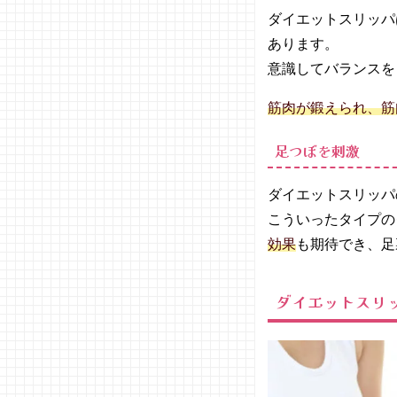
− 骨盤
ダイエットスリッパ
シェイ
あります。
プスリ
意識してバランスを
ッパ
−
筋肉が鍛えられ、筋
with-
ウィ
足つぼを刺激
ズ-あ
なたの
ダイエットスリッパ
足にfit
つま先
こういったタイプの
立ちに
効果
も期待でき、足
フィッ
ト美脚
ダイエ
ダイエットスリ
ットス
リッパ
−
Sliet（