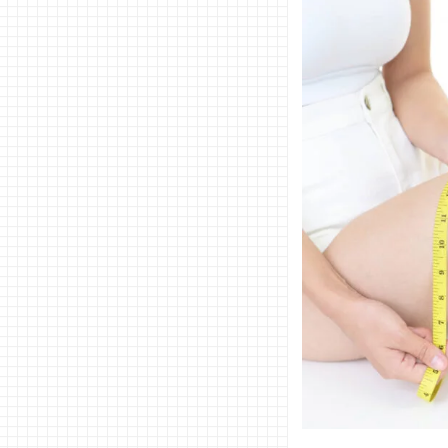
スリエ
ット）
ハーフ
タイプ
− Le
pumo
ダイエ
ットス
リッパ
− ソー
ルバラ
ンス
CORO
N
06. ニトリ
でおすすめ
のダイエッ
トスリッパ
− ダイ
エット