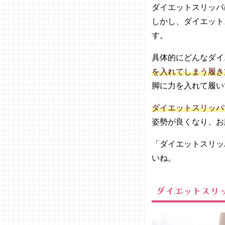
スリッ
ダイエットスリッパ
パ
しかし、ダイエット
（ポン
す。
ポン
DSR2
具体的にどんなダイ
5）
を入れてしまう履き
− ダイ
エット
脚に力を入れて履い
スリッ
パ
ダイエットスリッパ
07. しまむ
姿勢が良くなり、お
らでダイエ
ットスリッ
「ダイエットスリッ
パは買え
いね。
る！
08. ダイソ
ダイエットスリ
ーでもダイ
エットスリ
ッパは買え
る！