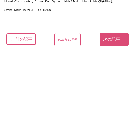
Model_Cocoha Abe、Photo_Ken Ogawa、Hair＆Make_Miyo Sekiya(B★Side)、
Stylist_Marie Tsuzuki、Edit_Reika
← 前の記事
次の記事 →
2025年10月号