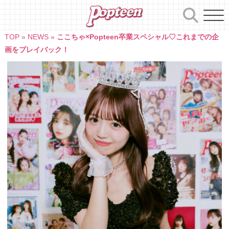
Skip
to
content
TOP
»
NEWS
»
ここちゃ×Popteen卒業スペシャル♡これまでの企
画をプレイバック！