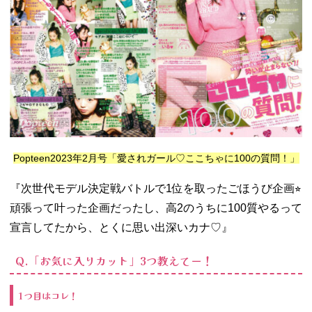
Popteen2023年2月号「愛されガール♡ここちゃに100の質問！」
『次世代モデル決定戦バトルで1位を取ったごほうび企画⭐︎
頑張って叶った企画だったし、高2のうちに100質やるって
宣言してたから、とくに思い出深いカナ♡』
Q.「お気に入りカット」3つ教えてー！
1つ目はコレ！