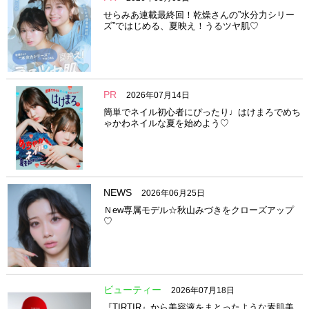
せらみあ連載最終回！乾燥さんの”水分力シリー
ズ”ではじめる、夏映え！うるツヤ肌♡
PR
2026年07月14日
簡単でネイル初心者にぴったり♩はけまろでめち
ゃかわネイルな夏を始めよう♡
NEWS
2026年06月25日
Ｎew専属モデル☆秋山みづきをクローズアップ
♡
ビューティー
2026年07月18日
『TIRTIR』から美容液をまとったような素肌美