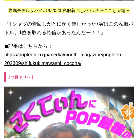
専属モデルサバイバル2023 私服着回しバトル!!〜ここちゃ編〜
『Tシャツの着回しがとにかく楽しかった⭐︎実はこの私服バ
トル、1位を取れる確信があったんだー！！』
◼︎記事はこちらから：
https://popteen.co.jp/media/month_magazine/popteen-
202309/shifukukimawashi_cocoha/
3つ目はコレ！