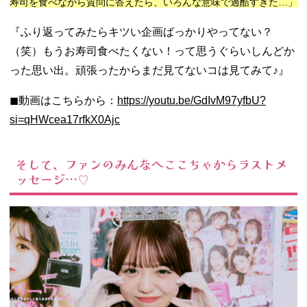
寿司を食べながら質問に答えたら、いろんな意味で過酷すぎた…」
『ふり返ってみたらキツい企画ばっかりやってない？
（笑）もうお寿司食べたくない！って思うぐらいしんどか
った思い出。頑張ったからまだ見てないコは見てみて♪』
◼︎動画はこちらから：
https://youtu.be/GdIvM97yfbU?
si=qHWcea17rfkX0Ajc
そして、ファンのみんなへここちゃからラストメ
ッセージ…♡