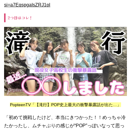
si=a7EqspgaIsZRJ1pl
2つ目はコレ！
PopteenTV「【滝行】POP史上最大の衝撃暴露話が出た…」
「初めて挑戦したけど、本当にきつかった！！めっちゃ冷
たかったし、ムチャぶりの感じが“POP”っぽいなって思っ