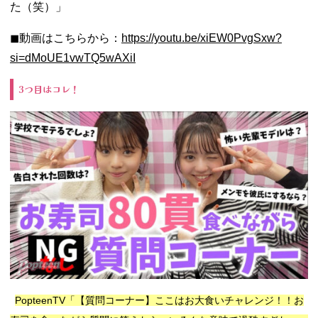
た（笑）」
◼︎動画はこちらから：
https://youtu.be/xiEW0PvgSxw?
si=dMoUE1vwTQ5wAXiI
3つ目はコレ！
PopteenTV「【質問コーナー】ここはお大食いチャレンジ！！お