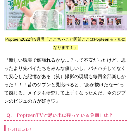
Popteen2022年9月号「ここちゃこと阿部ここはPopteenモデルに
なります！」
『新しい環境で頑張れるかな…？って不安だったけど、思
ったより先パイたちもみんな優しいし、バチバチしてなく
て安心した記憶がある（笑）撮影の現場も毎回全部楽しか
った！！！昔のジブンと見比べると、“あか抜けたなー”っ
て感じる。メイクも研究して上手くなったんだ。今のジブ
ンのビジュの方が好き♡』
Q.「PopteenTVで思い出に残っている企画」は？
1つ目はコレ！