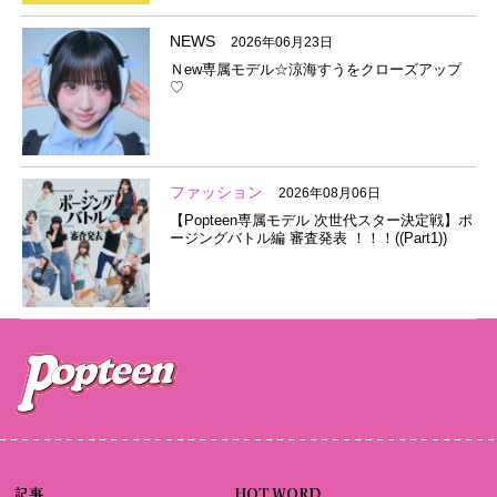
NEWS
2026年06月23日
Ｎew専属モデル☆涼海すうをクローズアップ
♡
ファッション
2026年08月06日
【Popteen専属モデル 次世代スター決定戦】ポ
ージングバトル編 審査発表 ！！！((Part1))
記事
HOT WORD