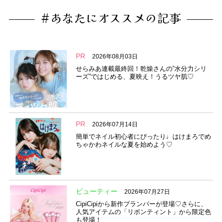
#あなたにオススメの記事
PR
2026年08月03日
せらみあ連載最終回！乾燥さんの”水分力シリ
ーズ”ではじめる、夏映え！うるツヤ肌♡
PR
2026年07月14日
簡単でネイル初心者にぴったり♩はけまろでめ
ちゃかわネイルな夏を始めよう♡
ビューティー
2026年07月27日
CipiCipiから新作プランパーが登場♡さらに、
人気アイテムの「リボンティント」から限定色
も登場！