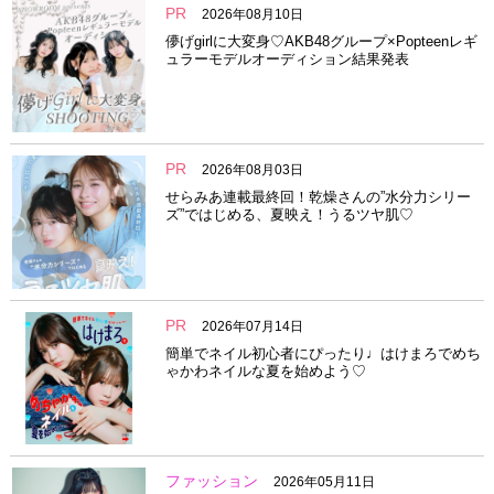
PR
2026年08月10日
儚げgirlに大変身♡AKB48グループ×Popteenレギ
ュラーモデルオーディション結果発表
PR
2026年08月03日
せらみあ連載最終回！乾燥さんの”水分力シリー
ズ”ではじめる、夏映え！うるツヤ肌♡
PR
2026年07月14日
簡単でネイル初心者にぴったり♩はけまろでめち
ゃかわネイルな夏を始めよう♡
ファッション
2026年05月11日