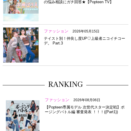
の悩み相談にガチ回答★【Popteen TV】
ファッション
2026年05月15日
テイスト別！仲良し度UP♡上級者ニコイチコー
デ。 Part.3
RANKING
ファッション
2026年08月06日
【Popteen専属モデル 次世代スター決定戦】ポ
ージングバトル編 審査発表 ！！！((Part1))