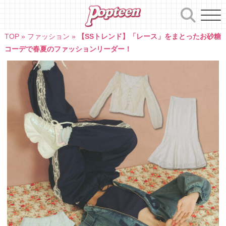
Skip
to
content
TOP
»
ファッション
»
【SSトレンド】「レース」をまとったお砂糖
コーデで春夏のファッションリーダー！