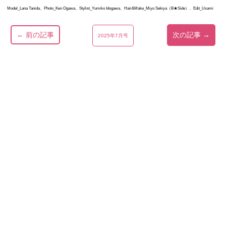
Model_Lana Tanida、Photo_Ken Ogawa、Stylist_Yumiko Idogawa、Hair&Make_Miyo Sekiya（B★Side）、Edit_Usami
← 前の記事
次の記事 →
2025年7月号