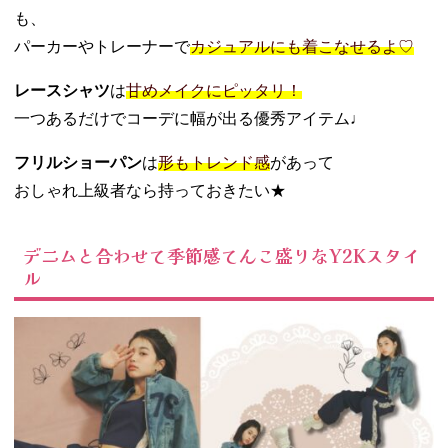
も、
パーカーやトレーナーで
カジュアルにも着こなせるよ♡
レースシャツ
は
甘めメイクにピッタリ！
一つあるだけでコーデに幅が出る優秀アイテム♩
フリルショーパン
は
形もトレンド感
があって
おしゃれ上級者なら持っておきたい★
デニムと合わせて季節感てんこ盛りなY2Kスタイ
ル