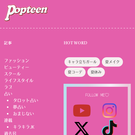
記事
HOT WORD
ファッション
キャラ立ちガール
夏メイク
ビューティー
夏コーデ
夏休み
スクール
ライフスタイル
ラブ
占い
FOLLOW ME♡
タロット占い
夢占い
おまじない
連載
キラキラJK
過去号