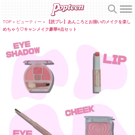
Skip
to
content
TOP
»
ビューティー
»
【読プレ】あんころとお揃いのメイクを楽し
めちゃう♡キャンメイク豪華4点セット