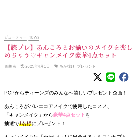
ビューティー
NEWS
【読プレ】あんころとお揃いのメイクを楽し
めちゃう♡キャンメイク豪華4点セット
編集者
あか抜け
プレゼント
2025年4月1日
POPからティーンズのみんなへ嬉しいプレゼント企画！
あんころがバレエコアメイクで使用したコスメ、
「キャンメイク」から
豪華4点セット
を
抽選で
1名様
にプレゼント！
キャンメイクは
「かわいい！に出会える」をコンセプト