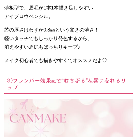
薄板型で、眉毛が1本1本描き足しやすい
アイブロウペンシル。
芯の厚さはわずか0.8㎜という驚きの薄さ！
軽いタッチでもしっかり発色するから、
消えやすい眉尻もばっちりキープ♪
メイク初心者でも描きやすくてオススメだよ♡
④プランパー効果
で“むちぷる”な唇になれるリ
※1
ップ