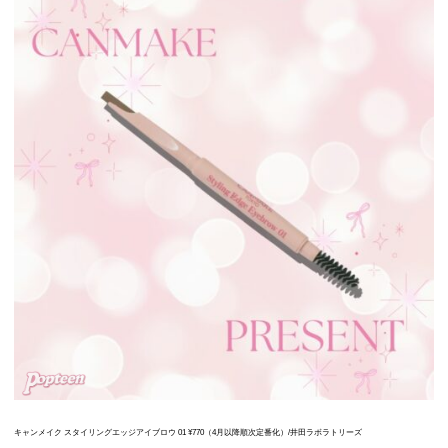
キャンメイク スタイリングエッジアイブロウ 01 ¥770（4月以降順次定番化）/井田ラボラトリーズ