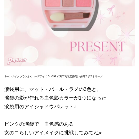
キャンメイク プランぷくコーデアイズ 04 ¥792（2月下旬限定発売）/井田ラボラトリーズ
涙袋用に、マット・パール・ラメの3色と、
涙袋の影が作れる血色影カラーが1つになった
涙袋用のアイシャドウパレット♩
ピンクの涙袋で、血色感のある
女のコらしいアイメイクに挑戦してみてね⭐︎