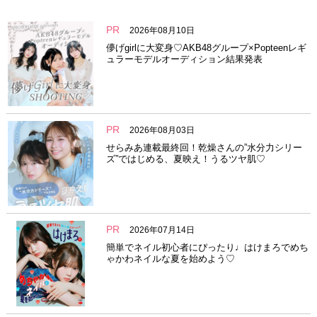
PR
2026年08月10日
儚げgirlに大変身♡AKB48グループ×Popteenレギ
ュラーモデルオーディション結果発表
PR
2026年08月03日
せらみあ連載最終回！乾燥さんの”水分力シリー
ズ”ではじめる、夏映え！うるツヤ肌♡
PR
2026年07月14日
簡単でネイル初心者にぴったり♩はけまろでめち
ゃかわネイルな夏を始めよう♡