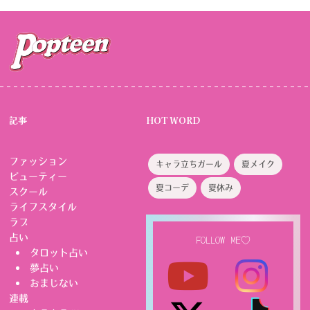
記事
HOT WORD
ファッション
キャラ立ちガール
夏メイク
ビューティー
夏コーデ
夏休み
スクール
ライフスタイル
ラブ
占い
FOLLOW ME♡
タロット占い
夢占い
おまじない
連載