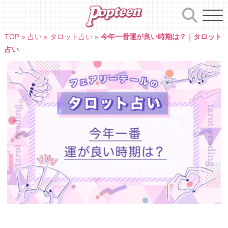
Skip
to
content
TOP
»
占い
»
タロット占い
»
今年一番運が良い時期は？｜タロット
占い