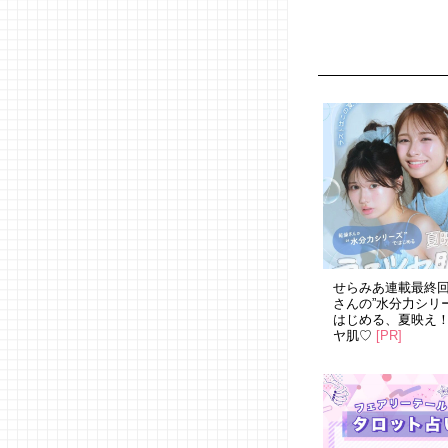
せらみあ連載最終
さんの”水分力シリ
はじめる、夏映え
ヤ肌♡
[PR]