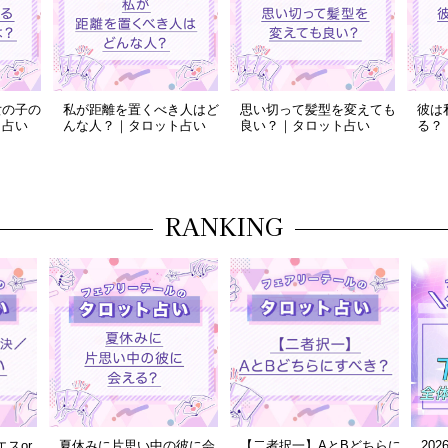
女の子の
私が距離を置くべき人はど
思い切って髪型を変えても
彼は
ト占い
んな人？｜タロット占い
良い？｜タロット占い
る？
RANKING
スor
夏休みに片思い中の彼に会
【二者択一】AとBどちらに
20