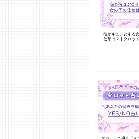
彼がキュンとする
仕草は？｜タロッ
タロットで導く「イエ