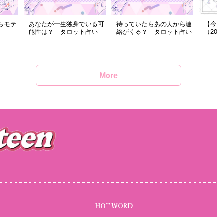
らモテ
あなたが一生独身でいる可
待っていたらあの人から連
【今
能性は？｜タロット占い
絡がくる？｜タロット占い
（2
More
HOT WORD