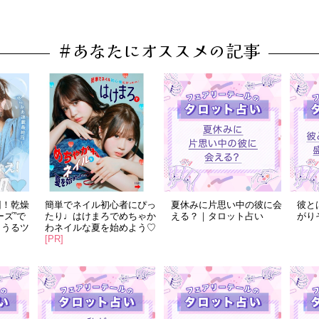
#あなたにオススメの記事
回！乾燥
簡単でネイル初心者にぴっ
夏休みに片思い中の彼に会
彼と
ーズ”で
たり♩はけまろでめちゃか
える？｜タロット占い
がり
！うるツ
わネイルな夏を始めよう♡
[PR]