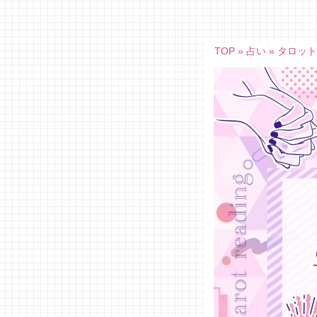
Skip
to
content
TOP
»
占い
»
タロッ