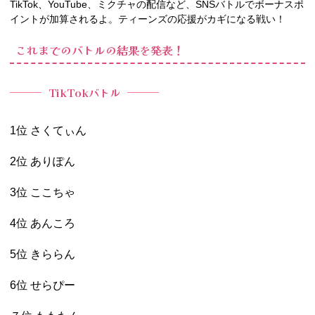
TikTok
、
YouTube
、ミクチャの配信など、
SNS
バトルでボーナスポ
イントが加算されるよ。ティーンズの応援がカギになる戦い！
これまでのバトルの結果を発表！
TikTokバトル
1位 さくてぃん
2位 ありぽん
3位 ここちゃ
4位 あんころ
5位 きららん
6位 せらぴー