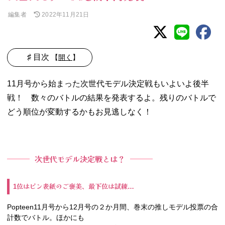
編集者
2022年11月21日
♯ 目次
【
開く
】
− これまでのバ
11月号から始まった次世代モデル決定戦もいよいよ後半
トルの結果を発
表！
戦！ 数々のバトルの結果を発表するよ。残りのバトルで
− 残るバトルは
どう順位が変動するかもお見逃しなく！
この2つ！
− 最後のティー
ンズへのアピー
ルはセルフプロ
デュースで表紙
次世代モデル決定戦とは？
風撮影！
位はピン表紙のご褒美、最下位は試練
1
…
Popteen11
月号から
12
月号の２か月間、巻末の推しモデル投票の合
計数でバトル。ほかにも