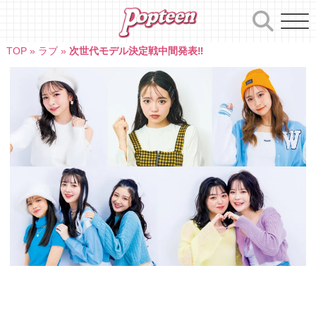
Skip
to
content
TOP
»
ラブ
»
次世代モデル決定戦中間発表‼︎