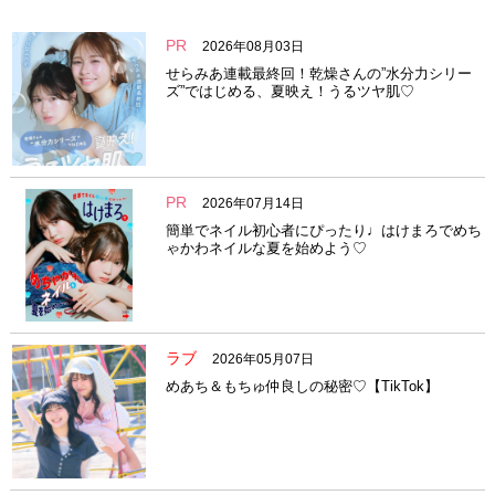
PR
2026年08月03日
せらみあ連載最終回！乾燥さんの”水分力シリー
ズ”ではじめる、夏映え！うるツヤ肌♡
PR
2026年07月14日
簡単でネイル初心者にぴったり♩はけまろでめち
ゃかわネイルな夏を始めよう♡
ラブ
2026年05月07日
めあち＆もちゅ仲良しの秘密♡【TikTok】