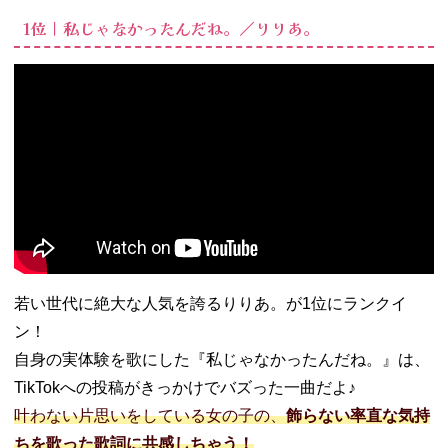
人の彼女に
1位｜私じゃなかったんだね。／りりあ。
なったよ／
wacci
− 10位｜い
つか／
Saucy Dog
− 11位｜華
奢なリップ
feat.ちゃん
みな／ジェ
ニーハイ
− 12位｜部
屋／シャイ
若い世代に絶大な人気を誇るりりあ。が1位にランクイ
トープ
ン！
− 13位｜恋
自身の実体験を歌にした『私じゃなかったんだね。』は、
／back
TikTokへの投稿がきっかけでバズった一曲だよ♪
number
− 14位｜カ
叶わない片思いをしている女の子の、
飾らない率直な気持
タオモイ／
ちを歌った歌詞に共感しちゃう！