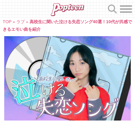
Skip
to
content
TOP
»
ラブ
»
高校生に聞いた泣ける失恋ソング40選！10代が共感で
きるエモい曲を紹介