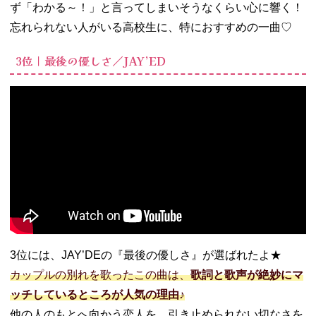
足立佳奈
ず「わかる～！」と言ってしまいそうなくらい心に響く！
− 10月無口
忘れられない人がいる高校生に、特におすすめの一曲♡
な君を忘れ
る／あたら
3位｜最後の優しさ／JAY’ED
よ
− 私じゃな
かった？／
みさき
− 泣きたい
夜／AYANE
− 関係のな
い人／カネ
ヨリマサル
− 会いたい
な／手がク
リームパン
3位には、JAY’DEの『最後の優しさ』が選ばれたよ★
− いつの日
カップルの別れを歌ったこの曲は、
歌詞と歌声が絶妙にマ
も／阿部真
ッチしているところが人気の理由♪
央
他の人のもとへ向かう恋人を、引き止められない切なさを