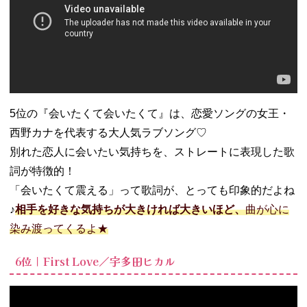
橋優
− ラブソン
グ／上野大
樹
− 日常革命
／ねぐせ。
− 愛の波／
5位の『会いたくて会いたくて』は、恋愛ソングの女王・
マカロニえ
西野カナを代表する大人気ラブソング♡
んぴつ
別れた恋人に会いたい気持ちを、ストレートに表現した歌
− シーグラ
詞が特徴的！
ス／Saucy
Dog
「会いたくて震える」って歌詞が、とっても印象的だよね
− 好きにさ
♪
相手を好きな気持ちが大きければ大きいほど、
曲が心に
せたくせに
染み渡ってくるよ★
／あれくん
− あいたい
6位｜First Love／宇多田ヒカル
／
RADWIMPS
− ベガとア