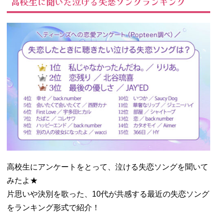
高校生に聞いた泣ける失恋ソングランキング
の優しさ／
JAY’ED
− 4位｜幸せ
／back
number
− 5位｜会い
たくて会い
たくて／西
野カナ
− 6位｜First
Love／宇多
田ヒカル
− 7位｜たば
こ／コレサ
ワ
高校生にアンケートをとって、泣ける失恋ソングを聞いて
− 8位｜ハッ
みたよ★
ピーエンド
／back
片思いや決別を歌った、10代が共感する最近の失恋ソング
number
をランキング形式で紹介！
− 9位｜別の