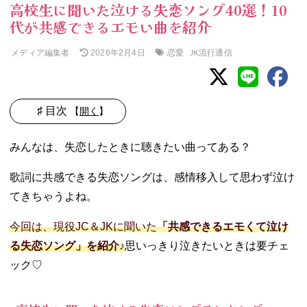
高校生に聞いた泣ける失恋ソング40選！10
代が共感できるエモい曲を紹介
メディア編集者
恋愛
JK流行通信
2026年2月4日
♯ 目次
【
開く
】
01. 高校生に聞い
みんなは、失恋したときに聴きたい曲ってある？
た泣ける失恋ソ
ングランキング
歌詞に共感できる失恋ソングは、感情移入して思わず泣け
− 1位｜私じ
てきちゃうよね。
ゃなかった
んだね。／
今回は、現役JC＆JKに聞いた
「共感できるエモくて泣け
りりあ。
る失恋ソング」を紹介♪
思いっきり泣きたいときは要チェ
− 2位｜恋残
り／北谷琉
ック♡
喜
− 3位｜最後