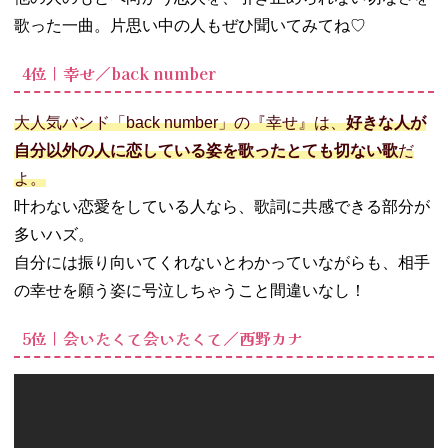
− 運命の人
／ユイカ
歌った一曲。片思い中の人もぜひ聞いてみてね♡
− グッバイ
4位｜幸せ／back number
バイ／冨岡
愛
03. 高校生に聞い
大人気バンド「back number」の『幸せ』は、
好きな人が
た泣ける失恋ソ
自分以外の人に恋している姿を歌ったとても切ない歌
だ
ング【男性歌手
よ。
編】
叶わない恋愛をしている人なら、歌詞に共感できる部分が
− 思い出せ
なくなるそ
多いハズ。
の日まで／
自分には振り向いてくれないとわかっていながらも、相手
back
の幸せを願う姿に号泣しちゃうこと間違いなし！
number
− 嘘つきの
5位｜会いたくて会いたくて／西野カナ
君が好き／
音田雅則
− 明日はき
っといい日
になる／高