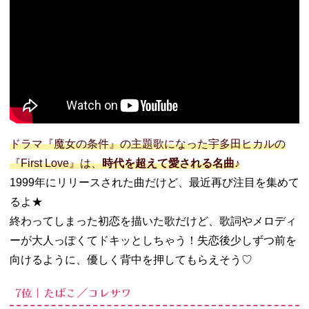
ルタイル／
音田雅則
− ミスタ
ー・ブルー
スカイ／マ
カロニえん
ぴつ
− クリスマ
スイブ／優
ドラマ『魔女の条件』の主題歌になった宇多田ヒカルの
里
『First Love』は、
時代を超えて愛される名曲♪
− オレンジ
1999年にリリースされた曲だけど、最近再び注目を集めて
／SMAP
04. 失恋したとき
るよ★
は共感できる失
終わってしまった初恋を描いた歌だけど、歌詞やメロディ
恋ソングを聴い
ーが大人っぽくてドキッとしちゃう！失恋後少しずつ前を
て思いっきり泣
向けるように、優しく背中を押してもらえそう♡
いちゃおう！
7位｜たばこ／コレサワ