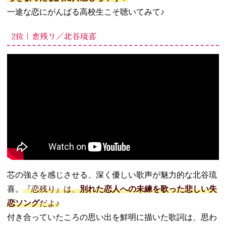
Aimer
一途な恋にがんばる高校生こそ聴いてみて♪
− 15位｜366
日／HY
2位｜恋残り／北谷琉喜
02. 高校生に聞い
た泣ける失恋ソ
ング【女性歌手
編】
− 恋人失格
／コレサワ
− 恋をした
から／あい
みょん
− 不法侵入
／ずっと真
夜中でいい
芯の強さを感じさせる、深く優しい歌声が魅力的な北谷琉
のに。
喜。
『恋残り』は、
別れた恋人への未練を歌った悲しい失
− 私今あな
恋ソング
だよ♪
たに恋をし
付き合っていたころの思い出を鮮明に描いた歌詞は、思わ
ています／