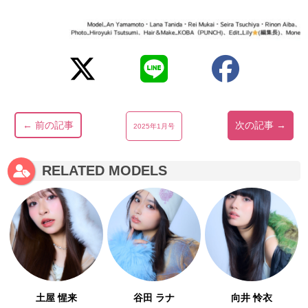
← 前の記事
次の記事 →
2025年1月号
RELATED MODELS
土屋 惺来
谷田 ラナ
向井 怜衣