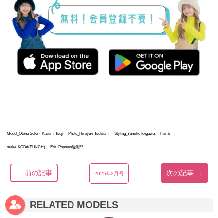
Model_Otoha Seko・Kasumi Tsuji、 Photo_Hiroyuki Tsutsumi、 Styling_Yumiko Idogawa、 Hair＆
make_KOBA(PUNCH)、 Edit_Popteen編集部
← 前の記事
次の記事 →
2025年2月号
RELATED MODELS