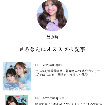
辻 加純
#あなたにオススメの記事
PR
2026年08月03日
せらみあ連載最終回！乾燥さんの”水分力シリー
ズ”ではじめる、夏映え！うるツヤ肌♡
PR
2026年07月14日
簡単でネイル初心者にぴったり♩はけまろでめち