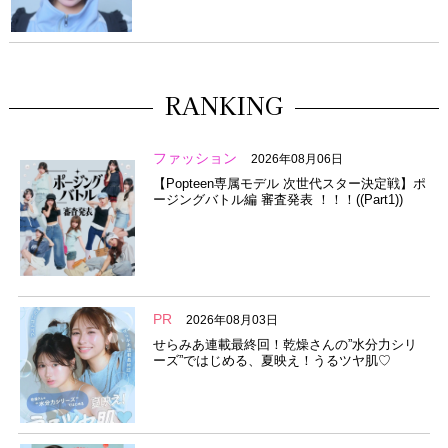
RANKING
ファッション
2026年08月06日
【Popteen専属モデル 次世代スター決定戦】ポ
ージングバトル編 審査発表 ！！！((Part1))
PR
2026年08月03日
せらみあ連載最終回！乾燥さんの”水分力シリ
ーズ”ではじめる、夏映え！うるツヤ肌♡