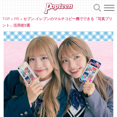
Skip
to
content
TOP
»
PR
»
セブン-イレブンのマルチコピー機でできる「写真プリ
ント」活用術3選