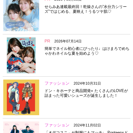
せらみあ連載最終回！乾燥さんの”水分力シリー
ズ”ではじめる、夏映え！うるツヤ肌♡
PR
2026年07月14日
簡単でネイル初心者にぴったり♩はけまろでめち
ゃかわネイルな夏を始めよう♡
ファッション
2024年10月31日
ドン・キホーテと商品開発⭐︎ たくさんのLOVEが
詰まった可愛いシューズが誕生しました！
ファッション
2024年11月02日
「＃デコスニ」が制服にもマッチ♩ Popteen×ド