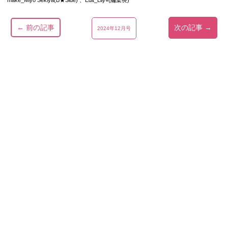
make_Miyo Sekiya(B★Side) 、Edit_Lily⭐︎(編集長)
← 前の記事
次の記事 →
2024年12月号