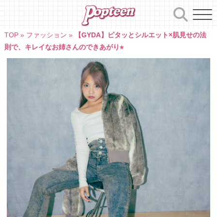
Skip
to
content
TOP
»
ファッション
»
【GYDA】ピタッとシルエット×肌見せの法
則で、キレイなお姉さんのできあがり⭐︎