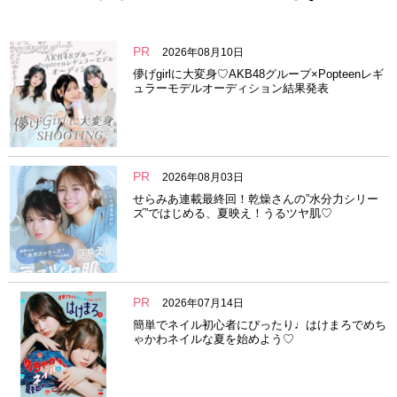
PR
2026年08月10日
儚げgirlに大変身♡AKB48グループ×Popteenレギ
ュラーモデルオーディション結果発表
PR
2026年08月03日
せらみあ連載最終回！乾燥さんの”水分力シリー
ズ”ではじめる、夏映え！うるツヤ肌♡
PR
2026年07月14日
簡単でネイル初心者にぴったり♩はけまろでめち
ゃかわネイルな夏を始めよう♡