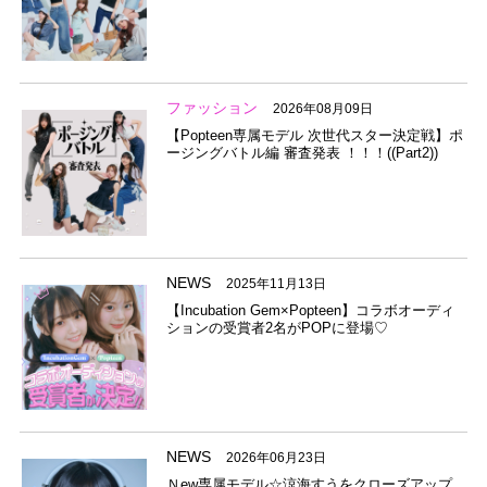
ファッション
2026年08月09日
【Popteen専属モデル 次世代スター決定戦】ポ
ージングバトル編 審査発表 ！！！((Part2))
NEWS
2025年11月13日
【Incubation Gem×Popteen】コラボオーディ
ションの受賞者2名がPOPに登場♡
NEWS
2026年06月23日
Ｎew専属モデル☆涼海すうをクローズアップ