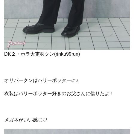
DK２・
ホラ大吏羽
クン(
rinku99run
)
オリバークンはハリーポッターに♪
衣装はハリーポッター好きのお父さんに借りたよ！
メガネがいい感じ♡