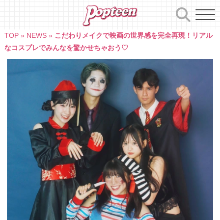
Skip
to
content
TOP
»
NEWS
»
こだわりメイクで映画の世界感を完全再現！リアル
なコスプレでみんなを驚かせちゃおう♡