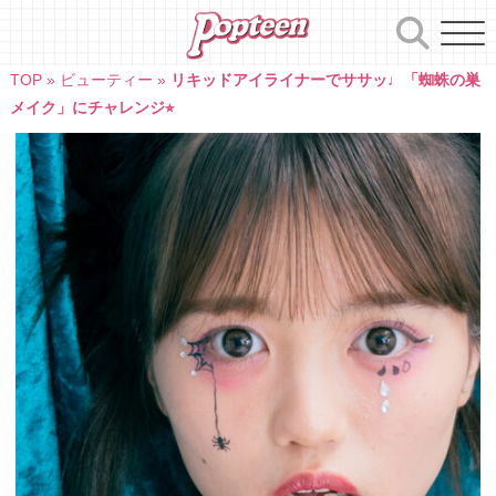
Skip
to
content
TOP
»
ビューティー
»
リキッドアイライナーでササッ♩「蜘蛛の巣
メイク」にチャレンジ⭐︎