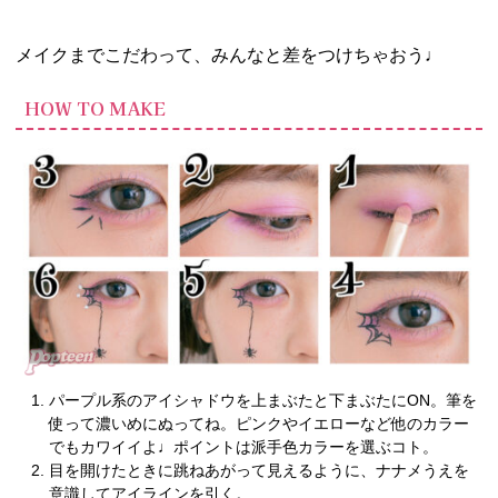
メイクまでこだわって、みんなと差をつけちゃおう♩
HOW TO MAKE
パープル系のアイシャドウを上まぶたと下まぶたにON。筆を
使って濃いめにぬってね。ピンクやイエローなど他のカラー
でもカワイイよ♩ポイントは派手色カラーを選ぶコト。
目を開けたときに跳ねあがって見えるように、ナナメうえを
意識してアイラインを引く。