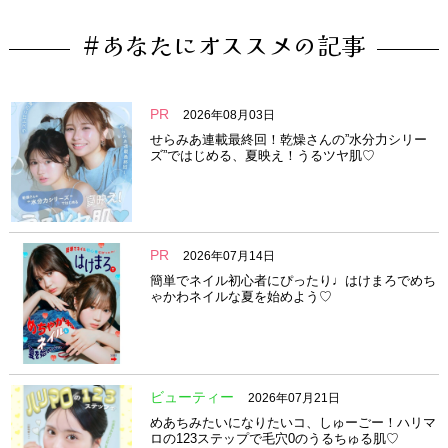
#あなたにオススメの記事
PR
2026年08月03日
せらみあ連載最終回！乾燥さんの”水分力シリー
ズ”ではじめる、夏映え！うるツヤ肌♡
PR
2026年07月14日
簡単でネイル初心者にぴったり♩はけまろでめち
ゃかわネイルな夏を始めよう♡
ビューティー
2026年07月21日
めあちみたいになりたいコ、しゅーごー！ハリマ
ロの123ステップで毛穴0のうるちゅる肌♡