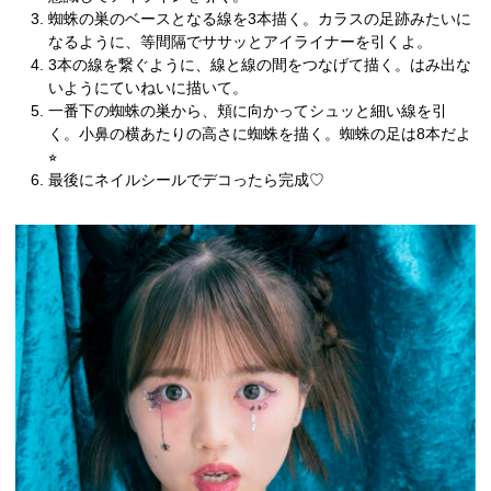
蜘蛛の巣のベースとなる線を3本描く。カラスの足跡みたいに
なるように、等間隔でササッとアイライナーを引くよ。
3本の線を繋ぐように、線と線の間をつなげて描く。はみ出な
いようにていねいに描いて。
一番下の蜘蛛の巣から、頬に向かってシュッと細い線を引
く。小鼻の横あたりの高さに蜘蛛を描く。蜘蛛の足は8本だよ
⭐︎
最後にネイルシールでデコったら完成♡