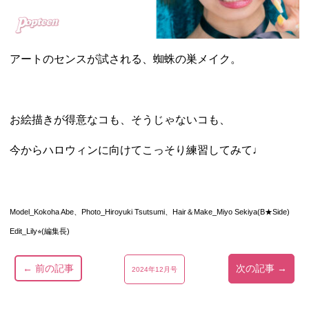
アートのセンスが試される、蜘蛛の巣メイク。
お絵描きが得意なコも、そうじゃないコも、
今からハロウィンに向けてこっそり練習してみて♩
Model_Kokoha Abe、Photo_Hiroyuki Tsutsumi、Hair＆Make_Miyo Sekiya(B★Side)
Edit_Lily⭐︎(編集長)
← 前の記事
次の記事 →
2024年12月号