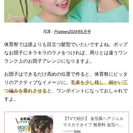
写真：
Popteen2024年6月号
体育祭では誰よりも目立つ髪型でいたいですよね。ポップ
なお団子にキラキラのラメをつければ、周りとは違うワン
ランク上のお団子アレンジになりますよ。
お団子はできるだけ高めの位置で作ると、体育祭にピッタ
リのアクティブなイメージに。
毛束を少し残し、細かい三
つ編みを垂れさせる
と、ワンポイントになっておしゃれで
すよ。
【TVで紹介】 金箔風ヘアジェル
マスカラタイプ 無香料 金箔ヘア
ヘアジェル 金箔 ヘア用 ゴールド
created by
Rinker