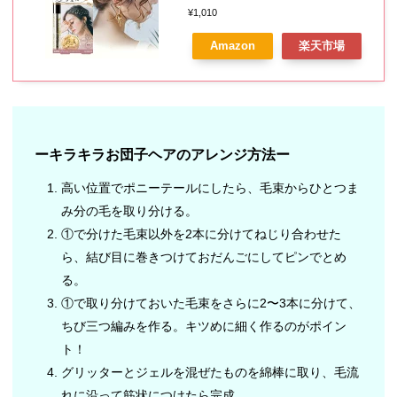
フレーク キラキラ 結婚式 披露宴
¥1,010
ヘアドレス
Amazon
楽天市場
ーキラキラお団子ヘアのアレンジ方法ー
高い位置でポニーテールにしたら、毛束からひとつま
み分の毛を取り分ける。
①で分けた毛束以外を2本に分けてねじり合わせた
ら、結び目に巻きつけておだんごにしてピンでとめ
る。
①で取り分けておいた毛束をさらに2〜3本に分けて、
ちび三つ編みを作る。キツめに細く作るのがポイン
ト！
グリッターとジェルを混ぜたものを綿棒に取り、毛流
れに沿って筋状につけたら完成。