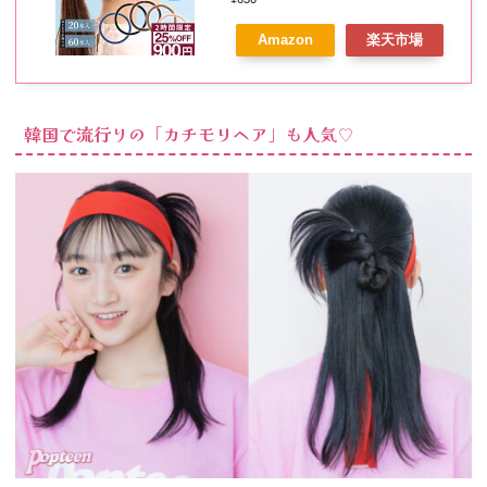
− 低めツイ
大人可愛い からまない 飾りなし
ンお団子
Amazon
楽天市場
子ども こども 痛くない オフィス
− かわいく
仕事 髪ゴム 切れにくい しっかり
て映える♡
大量
ツインリボ
ンお団子
韓国で流行りの「カチモリヘア」も人気♡
03. 高校生でも簡
単♪流行のお団子
ヘアで今っぽい
アレンジを楽し
もう！