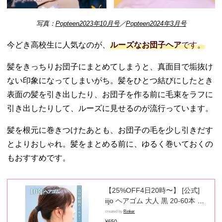
毛のゆるか
わお団子
写真：
Popteen2023年10月号
／
Popteen2024年3月号
− 学校ヘア
あれにもぴ
今どき高校生に人気なのが、
ルーズなお団子ヘア
です。
ったりのき
れいめお団
髪をきっちりお団子にまとめてしまうと、真面目で垢抜け
子
ない印象になってしまいがち。髪をひとつ結びにしたとき
− ラフな後
表面の髪を引き出したり、お団子を作る前に毛束をラフに
れ毛お団子
− 高さのあ
引き出したりして、ルーズに見せるのが流行っています。
るふんわり
お団子
髪を根元に巻きつけたあとも、お団子の毛を少し引きだす
− 体育祭で
とよりおしゃれ。髪をまとめる前に、ゆるく巻いておくの
目立てるキ
もおすすめです。
ラキラお団
子
− セーラー
【25%OFF4日20時〜】 [公式]
ムーン風ツ
iijo ヘアゴム 大人 黒 20-60本 セ
インお団子
ット 10年ヘアゴム シンプル ブ
created by
Rinker
ラック キッズ かわいい おしゃれ
¥650