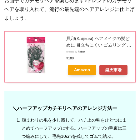
お団子でカチモリヘアを楽しめます♪トレンドのカチモリ
ヘアを取り入れて、流行の最先端のヘアアレンジに仕上げ
ましょう。
貝印(Kaijirusi) ヘアメイクの髪ど
めに 目立ちにくい ゴムリング 黒
36P 髪ゴム
created by
Rinker
¥189
Amazon
楽天市場
＼ハーフアップカチモリヘアのアレンジ方法ー
顔まわりの毛を少し残して、ハチ上の毛をひとつにま
とめてハーフアップにする。ハーフアップの毛束は三
つ編みにして、毛先10cmを残してゴムで結ぶ。