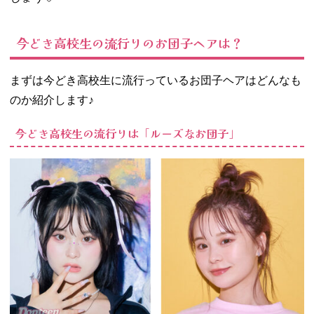
♡
02. 高校生におす
今どき高校生の流行りのお団子ヘアは？
すめのお団子ヘ
アアレンジ12選
− 基本のお
まずは今どき高校生に流行っているお団子ヘアはどんなも
団子ヘアの
のか紹介します♪
作り方
− ボブでも
今どき高校生の流行りは「ルーズなお団子」
できるハー
フアップお
団子
− 雨の日も
お直し簡
単！ゴムだ
けお団子
− 前髪を薄
く残す高め
お団子
− 長め後れ