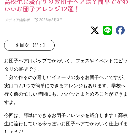
高校生に流行りのお団子ヘアは？簡単でかわ
いいお団子アレンジ12選！
メディア編集者
2026年3月3日
♯ 目次
【
開く
】
01. 今どき高校生
お団子ヘアはポップでかわいく、フェスやイベントにピッ
の流行りのお団
タリの髪型です。
子ヘアは？
自分で作るのが難しいイメージのあるお団子ヘアですが、
− 今どき高
校生の流行
実はゴム1つで簡単にできるアレンジもあります。学校へ
りは「ルー
行く前の忙しい時間にも、パパッとまとめることができま
ズなお団
すよ。
子」
− 韓国で流
今回は、簡単にできるお団子アレンジを紹介します！高校
行りの「カ
生に流行している今っぽいお団子ヘアでかわいく仕上げま
チモリヘ
ア」も人気
しょう♡