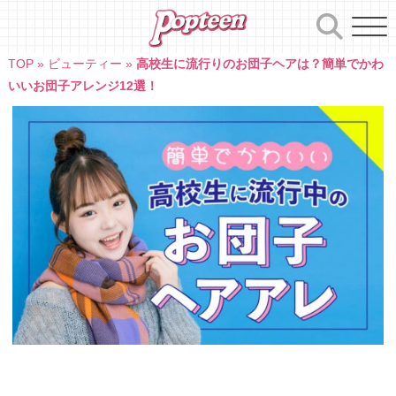
Skip
to
content
TOP
»
ビューティー
»
高校生に流行りのお団子ヘアは？簡単でかわ
いいお団子アレンジ12選！