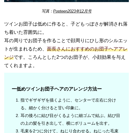
写真：
Popteen2023年12月号
ツインお団子は低めに作ると、子どもっぽさが解消され落
ち着いた雰囲気に。
耳の周りでお団子を作ることで顔周りにひし形のシルエッ
トが生まれるため、
面長さんにおすすめのお団子ヘアアレ
ンジ
です。ころんとした2つのお団子が、小顔効果を与え
てくれますよ。
ー低めツインお団子ヘアのアレンジ方法ー
指でギザギザを描くように、センターで左右に分け
る。細かく分けると甘い印象に。
耳の後ろに結び目がくるように細ゴムで結ぶ。結び目
の上の髪を引き出して、横にボリュームを出す。
毛束を2つに分けて、ねじり合わせる。ねじった毛束