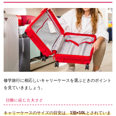
さとサイズ
もチェック
− キャスタ
ーの種類に
も注目
− 使い勝手
が良いハー
ドタイプが
おすすめ
− 海外へ行
くならTSA
ロックつき
を選ぶ
− 快適に使
修学旅行に相応しいキャリーケースを選ぶときのポイント
える機能性
を見ていきましょう。
も重要！
02. 修学旅行にお
日数に応じた大きさ
すすめのキャリ
ーケース
キャリーケースのサイズの目安は、
1泊×10L
とされていま