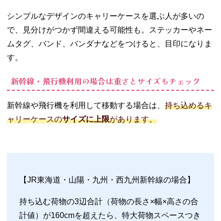
ー）／フレ
ームタイプ
シンプルなデザインのキャリーケースを選ぶ人が多いの
スーツケー
で、見分けがつかず間違える可能性も。ステッカーやネー
ス【65L】
ムタグ、バンド、バンダナなどをつけると、目印になりま
− デルセー
す。
／chatelet
Air 2.0
新幹線・飛行機利用の場合は重さとサイズもチェック
03. 修学旅行にキ
ャリーケースは
恥ずかしい？お
新幹線や飛行機を利用して移動する場合は、
持ち込めるキ
かしい？
ャリーケースの
サイズに上限
があります。
04. キャリーケー
スで恥ずかしい
思いをしないた
めに
05. キャリーケー
【JR東海道・山陽・九州・西九州新幹線の場合】
スは中学生・高
校生の修学旅行
持ち込む荷物の3辺合計（荷物の長さ×幅×高さの合
におすすめ！
計値）が160cmを超えたら、特大荷物スペースつき