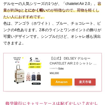
デルセーの人気シリーズの1つが、「chatelet Air 2.0」。
容
量が約3kgと
とにかく軽い
のが特徴なので、荷物を軽くし
たい人におすすめです。
色は、アンゴラ（ホワイト）、ブルー、チョコレート、ピ
ンクの4色あります。2本のラインとワンポイントの飾りが
可愛いデザインです。シンプルだけど、オシャレ感も演出
できますよ。
【公式】 DELSEY デルセー
CHATELET AIR 2.0 シャトレ エ
アー スーツケース 機内持ち込み
created by
Rinker
小型 sサイズ キャリーケース リ
¥66,000
レー機能 セキュリテックZIP マ
Amazon
楽天市場
ット加工 38L 超軽量 人気 かわい
い おしゃれ TSAロック 国際保証
付 delsey paris おすすめ 送料無
料
修学旅行にキャリーケースは恥ずかしい？おかし