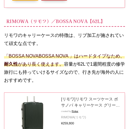
能 Sサイズ 40L 45L 3日 4日 キャ
スター 静音 黒 白 ブラック ブル
ー ホワイト アウトドアプロダク
RIMOWA（リモワ）／BOSSA NOVA【62L】
ツ OD-0808-50 海外旅行 国内旅
行 修学旅行 女子旅 lojel
リモワのキャリーケースの特徴は、リブ加工が施されてい
て頑丈な点です。
「BOSSA NOVABOSSA NOVA 」はハードタイプなため、
耐久性
があり長く使えます。
容量が62Lで1週間程度の修学
旅行にも持っていけるサイズなので、行き先が海外の人に
おすすめです。
[リモワ]リモワ スーツケース ボ
サノバ キャリーケース グリーン
メンズ レディース RIMOWA
created by
Rinker
870.63.40.4 BOSSA NOVA
RIMOWA(リモワ)
GREEN GREEN リモア TSAロッ
¥259,800