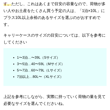
− hiromichi
す。
ただし、これはあくまで目安の容量なので、荷物が多
nakano（ヒ
い人やお土産をたくさん買う予定の人は、「1泊×10L」に
ロミチ ナカ
ノ）『リー
プラス10L以上余裕のあるサイズを選ぶのがおすすめで
ヴァ』／エ
す。
ース
（ACE）
キャリーケースのサイズの目安については、以下を参考に
【53L】
してください
−
OUTDOOR
PRODUCTS
1〜3泊…〜39L（Sサイズ）
(アウトドア
3〜5泊…40〜59L（Mサイズ）
プロダクツ)
5〜7泊…60〜79L（Lサイズ）
／OD-0808-
50【40〜
7泊以上…80L〜（XLサイズ）
45L】
−
RIMOWA（
上記を参考にしながら、実際に持っていく荷物の量を見て
リモワ）／
必要なサイズを選んでくださいね。
BOSSA