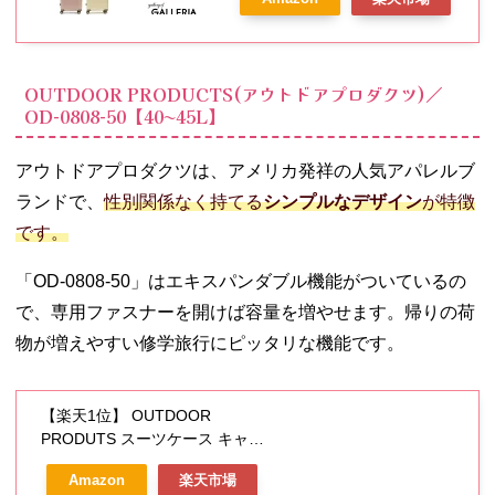
女性 レディース 05012
OUTDOOR PRODUCTS(アウトドアプロダクツ)／
OD-0808-50【40〜45L】
アウトドアプロダクツは、アメリカ発祥の人気アパレルブ
ランドで、
性別関係なく持てる
シンプルなデザイン
が特徴
です。
「OD-0808-50」はエキスパンダブル機能がついているの
で、専用ファスナーを開けば容量を増やせます。帰りの荷
物が増えやすい修学旅行にピッタリな機能です。
【楽天1位】 OUTDOOR
PRODUTS スーツケース キャリ
ーケース キャリーバッグ メンズ
Amazon
楽天市場
レディース 機内持ち込み 拡張機