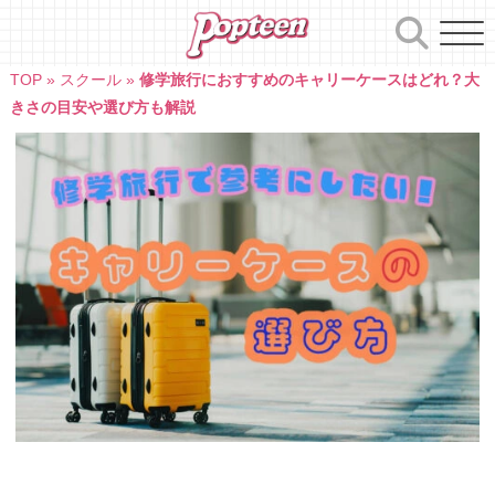
Skip
to
content
TOP
»
スクール
»
修学旅行におすすめのキャリーケースはどれ？大
きさの目安や選び方も解説