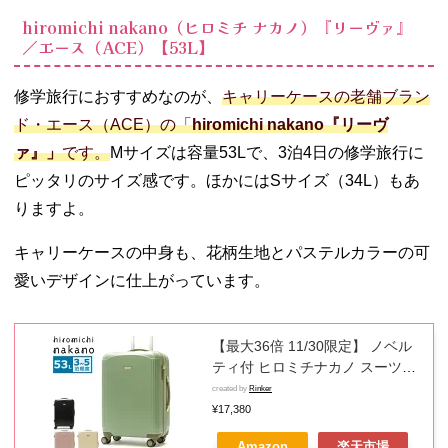
hiromichi nakano（ヒロミチ ナカノ）『リーヴァ』
／エース（ACE）【53L】
修学旅行におすすめなのが、
キャリーケースの老舗ブラン
ド・エース（ACE）の「
hiromichi nakano『リーヴ
ァ』」
です。
Mサイズは容量53Lで、3泊4日の修学旅行に
ピッタリのサイズ感です。ほかにはSサイズ（34L）もあ
りますよ。
キャリーケースの中身も、花柄生地とパステルカラーの可
愛いデザインに仕上がっています。
【最大36倍 11/30限定】 ノベル
ティ付 ヒロミチナカノ スーツケ
ース hiromichi nakano リーヴァ
created by
Rinker
キャリーケース 53L ファスナー
¥17,380
TSA TSAロック 中型 旅行 花柄
Amazon
楽天市場