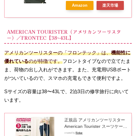
ク 62L 4輪 [並行輸入品]
Amazon
楽天市場
AMERICAN TOURISTER（アメリカンツーリスタ
ー）／FRONTEC【38〜43L】
アメリカンツーリスターの「フロンテック」は、
機能性に
優れている
のが特徴です。
フロントタイプなので立てたま
ま、荷物の出し入れができます。また、充電用USBポート
がついているので、スマホの充電もできて便利ですよ。
Sサイズの容量は38〜43Lで、2泊3日の修学旅行に向いて
います。
正規品 アメリカンツーリスター
American Tourister スーツケース
キャリーバッグ フロンテック
created by
Rinker