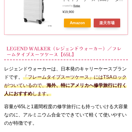
54×ヨコ37×マチ24cm【無印良品
created by
Rinker
公式】
¥19,900
Amazon
楽天市場
LEGEND WALKER（レジェンドウォーカー）／フレ
ームタイプスーツケース【65L】
レジェンドウォーカーは、日本発のキャリーケースブラン
ドです。
「フレームタイプスーツケース」にはTSAロック
がついているので、
海外、特にアメリカへ修学旅行に行く
人におすすめ
します。
容量が65Lと1週間程度の修学旅行にも持っていける大容量
なのに、アルミニウム合金でできていて軽くて使いやすい
のが特徴です。