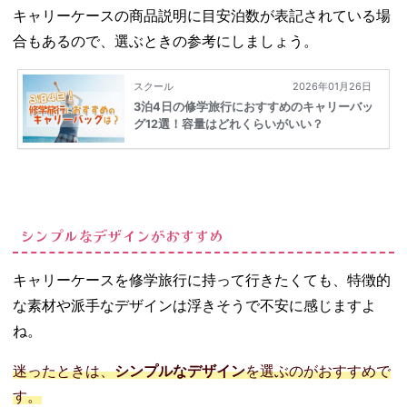
NOVA【62L
キャリーケースの商品説明に目安泊数が表記されている場
】
合もあるので、選ぶときの参考にしましょう。
−
AMERICAN
TOURISTER
（アメリカ
ンツーリス
ター）／
FRONTEC
【38〜43L】
− 無印良品
／バーを自
シンプルなデザインがおすすめ
由に調節で
きるハード
キャリーケースを修学旅行に持って行きたくても、特徴的
キャリーケ
な素材や派手なデザインは浮きそうで不安に感じますよ
ース【36L】
− LEGEND
ね。
WALKER（
レジェンド
迷ったときは、
シンプルなデザイン
を選ぶのがおすすめで
ウォーカ
す。