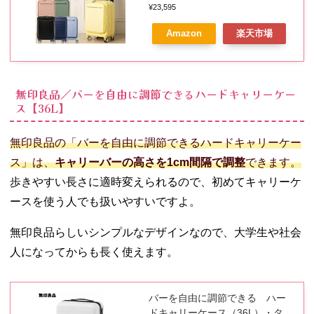
FRONTEC スピナー54 ハードケ
¥23,595
ース ファスナー 容量拡張 軽量
Amazon
楽天市場
エキスパンダブル Sサイズ 43L
4~6泊 おすすめ おしゃれ サムソ
ナイト
無印良品／バーを自由に調節できるハードキャリーケー
ス【36L】
無印良品の「バーを自由に調節できるハードキャリーケー
ス」は、
キャリーバーの高さを1cm間隔で調整
できます。
歩きやすい長さに適時変えられるので、初めてキャリーケ
ースを使う人でも扱いやすいですよ。
無印良品らしいシンプルなデザインなので、大学生や社会
人になってからも長く使えます。
バーを自由に調節できる ハー
ドキャリーケース（36L）・タテ