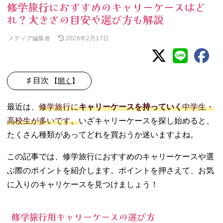
修学旅行におすすめのキャリーケースはど
れ？大きさの目安や選び方も解説
メディア編集者
2026年2月17日
♯ 目次
【
開く
】
01. 修学旅行用キ
最近は、
修学旅行に
キャリーケースを持っていく
中学生・
ャリーケースの
高校生が多いです。
いざキャリーケースを探し始めると、
選び方
たくさん種類があってどれを買おうか迷いますよね。
− 日数に応
じた大きさ
この記事では、修学旅行におすすめのキャリーケースや選
− シンプル
なデザイン
ぶ際のポイントを紹介します。ポイントを押さえて、お気
がおすすめ
に入りのキャリケースを見つけましょう！
− 新幹線・
飛行機利用
修学旅行用キャリーケースの選び方
の場合は重