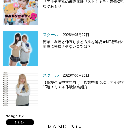
リアルモデルの偏愛趣味リスト！キティ愛炸裂♡
なゆあもり！
スクール
2026年05月27日
簡単に友達と仲直りする方法を解説★NG行動や
喧嘩に発展させないコツは？
スクール
2026年06月21日
【高校生＆中学生向け】授業中暇つぶしアイデア
15選！リアル体験談も紹介
RANKING