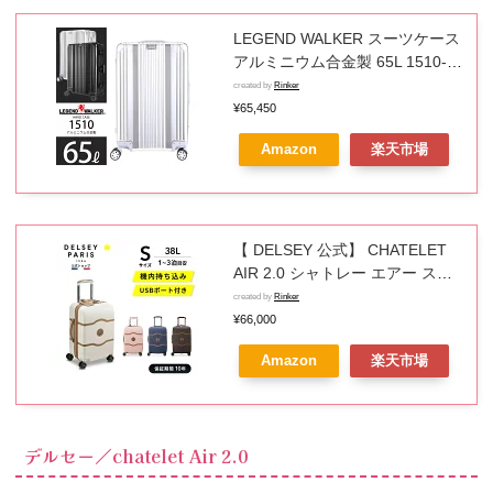
LEGEND WALKER スーツケース
アルミニウム合金製 65L 1510-
63 レジェンドウォーカー
created by
Rinker
¥65,450
Amazon
楽天市場
【 DELSEY 公式】 CHATELET
AIR 2.0 シャトレー エアー スー
ツケース 38L 1-3泊 機内持ち込
created by
Rinker
み 小型 Sサイズ キャリーケース
¥66,000
セキュリテックZIP TSAロック
Amazon
楽天市場
国際保証付 delsey paris デルセ
ー 海外ブランド おしゃれ
デルセー／chatelet Air 2.0