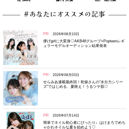
#あなたにオススメの記事
PR
2026年08月10日
儚げgirlに大変身♡AKB48グループ×Popteenレギ
ュラーモデルオーディション結果発表
PR
2026年08月03日
せらみあ連載最終回！乾燥さんの”水分力シリー
ズ”ではじめる、夏映え！うるツヤ肌♡
PR
2026年07月14日
簡単でネイル初心者にぴったり♩はけまろでめち
ゃかわネイルな夏を始めよう♡