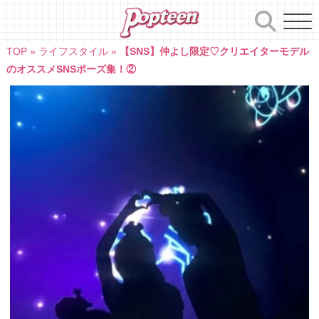
Skip
to
content
TOP
»
ライフスタイル
»
【SNS】仲よし限定♡クリエイターモデル
のオススメSNSポーズ集！②