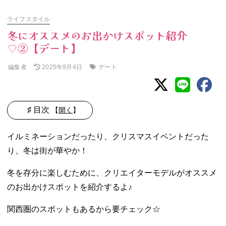
ライフスタイル
冬にオススメのお出かけスポット紹介
♡②【デート】
編集者
デート
2025年9月4日
♯ 目次
【
開く
】
− きゃすみる／
イルミネーションだったり、クリスマスイベントだった
高尾山
− こなちぃ／御
り、冬は街が華やか！
堂筋のイルミネ
ーション
冬を存分に楽しむために、クリエイターモデルがオススメ
− ほにょは／な
のお出かけスポットを紹介するよ♪
んばパークス
− まっこん／観
関西圏のスポットもあるから要チェック☆
光農園「Be my
Berry」