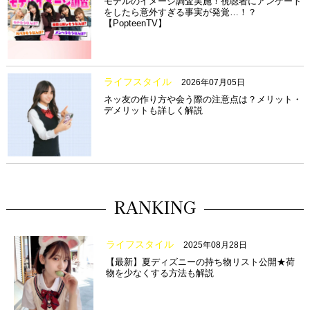
モデルのイメージ調査実施！視聴者にアンケート
をしたら意外すぎる事実が発覚…！？
【PopteenTV】
ライフスタイル
2026年07月05日
ネッ友の作り方や会う際の注意点は？メリット・
デメリットも詳しく解説
RANKING
ライフスタイル
2025年08月28日
【最新】夏ディズニーの持ち物リスト公開★荷
物を少なくする方法も解説