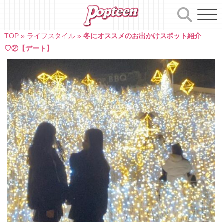
Skip
to
content
TOP
»
ライフスタイル
»
冬にオススメのお出かけスポット紹介
♡②【デート】