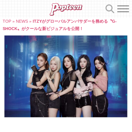
Skip
to
content
TOP
»
NEWS
»
ITZYがグローバルアンバサダーを務める〝G-
SHOCK〟がクールな新ビジュアルを公開！