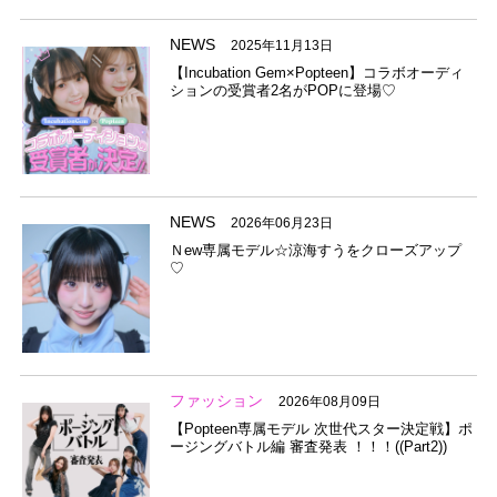
NEWS
2025年11月13日
【Incubation Gem×Popteen】コラボオーディ
ションの受賞者2名がPOPに登場♡
NEWS
2026年06月23日
Ｎew専属モデル☆涼海すうをクローズアップ
♡
ファッション
2026年08月09日
【Popteen専属モデル 次世代スター決定戦】ポ
ージングバトル編 審査発表 ！！！((Part2))