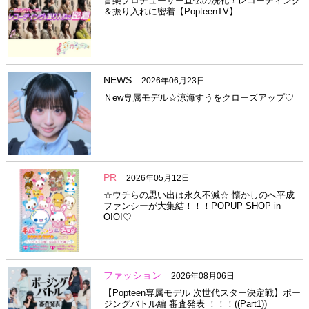
音楽プロデューサー直伝の洗礼！レコーディング
＆振り入れに密着【PopteenTV】
NEWS
2026年06月23日
Ｎew専属モデル☆涼海すうをクローズアップ♡
PR
2026年05月12日
☆ウチらの思い出は永久不滅☆ 懐かしのへ平成
ファンシーが大集結！！！POPUP SHOP in
OIOI♡
ファッション
2026年08月06日
【Popteen専属モデル 次世代スター決定戦】ポー
ジングバトル編 審査発表 ！！！((Part1))