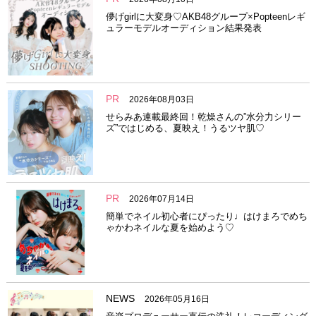
儚げgirlに大変身♡AKB48グループ×Popteenレギ
ュラーモデルオーディション結果発表
PR
2026年08月03日
せらみあ連載最終回！乾燥さんの”水分力シリー
ズ”ではじめる、夏映え！うるツヤ肌♡
PR
2026年07月14日
簡単でネイル初心者にぴったり♩はけまろでめち
ゃかわネイルな夏を始めよう♡
NEWS
2026年05月16日