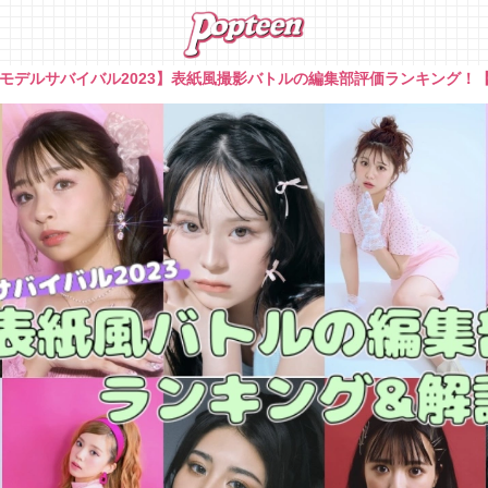
モデルサバイバル2023】表紙風撮影バトルの編集部評価ランキング！【Popt