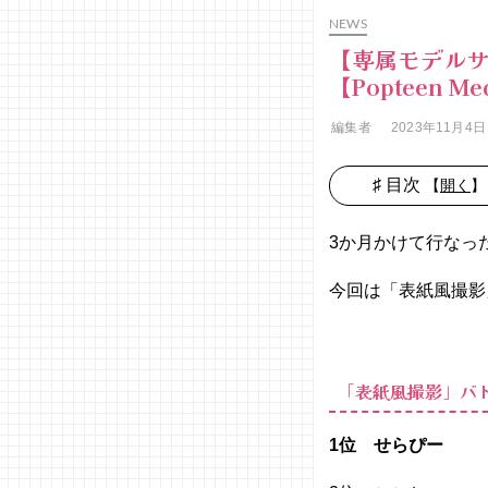
NEWS
【専属モデルサ
【Popteen Me
編集者
2023年11月4日
♯ 目次
【
開く
】
− 「表紙
風撮
3か月かけて行なっ
影」バ
トルの
今回は「表紙風撮影
編集部
評価ラ
ンキン
グ
「表紙風撮影」バ
− 評価ラ
ンキン
1位 せらぴー
グの理
由を解