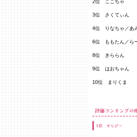
2位 ここち
説☆
− 現在の
3位 さくて
総合ポ
イント
4位 りなちゃ／
6位 ももたん／
8位 きら
9位 はおち
10位 まり
評価ランキングの
1位 せらぴー