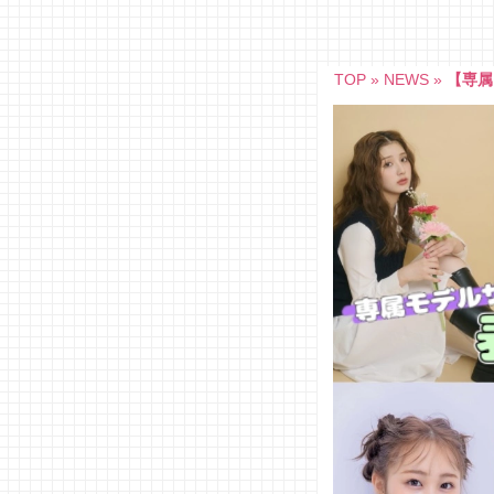
Skip
to
content
TOP
»
NEWS
»
【専属