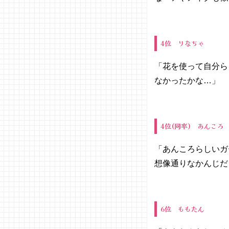
4位 りなちゃ
「花を使って自分ら
なかったかな…」
4位(同率) あんころ
「あんころらしいガ
想像通りなかんじだ
6位 ももたん