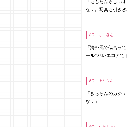
「ももたんらしいオ
な…。写真も引きぎ
6位 らーなん
「海外風で似合って
ール×バレエコアで
8位 きららん
「きららんのカジュ
な…」
9位 はおちゃん