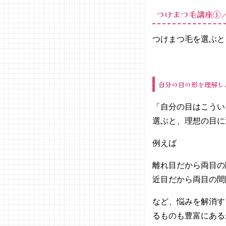
つ毛講
つけまつ毛講座①
座③／
メイク
で馴染
つけまつ毛を選ぶと
ませよ
う
− つけま
つ毛講
自分の目の形を理解し
座④／
きゃす
「自分の目はこうい
みるオ
選ぶと、理想の目に
ススメ
のつけ
例えば
まつ毛
離れ目だから両目の
近目だから両目の間
など、悩みを解消す
るものも豊富にある