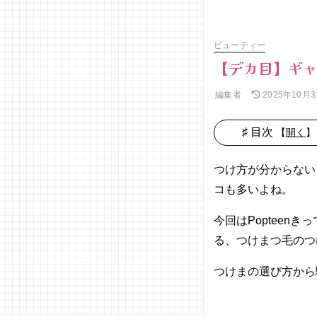
ビューティー
【デカ目】ギ
編集者
2025年10月3
♯ 目次
【
開く
】
− つけま
つ毛講
つけ方が分からない
座①／
コも多いよね。
選び方
− つけま
今回はPoptee
つ毛講
る、つけまつ毛のつ
座②／
つけま
つけまの選び方から
つ毛の
つけ方
− つけま