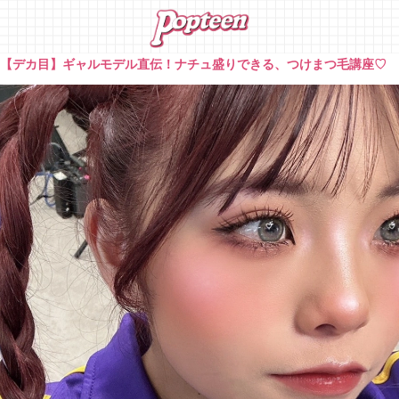
»
【デカ目】ギャルモデル直伝！ナチュ盛りできる、つけまつ毛講座♡