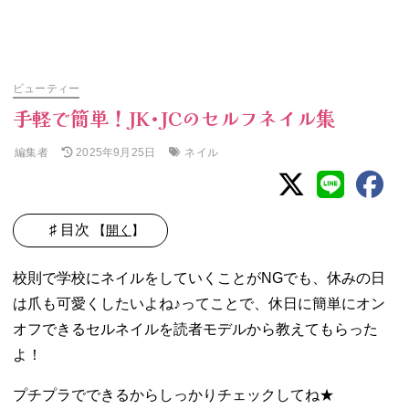
ビューティー
手軽で簡単！JK•JCのセルフネイル集
編集者
ネイル
2025年9月25日
♯ 目次
【
開く
】
01. マニュキュア
校則で学校にネイルをしていくことがNGでも、休みの日
でフレンチネイ
は爪も可愛くしたいよね♪ってことで、休日に簡単にオン
ル♪
オフできるセルネイルを読者モデルから教えてもらった
02. パーツを乗せ
てイッキに可愛
よ！
く♪
03. 貼るだけネイ
プチプラでできるからしっかりチェックしてね★