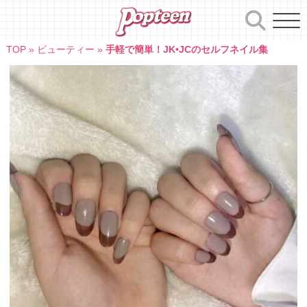
Skip
to
content
TOP
»
ビューティー
»
手軽で簡単！JK•JCのセルフネイル集