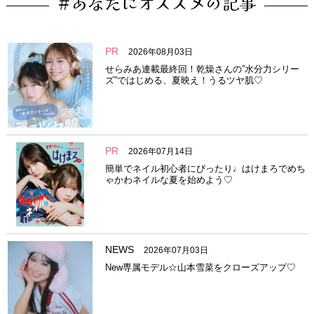
#あなたにオススメの記事
PR
2026年08月03日
せらみあ連載最終回！乾燥さんの”水分力シリー
ズ”ではじめる、夏映え！うるツヤ肌♡
PR
2026年07月14日
簡単でネイル初心者にぴったり♩はけまろでめち
ゃかわネイルな夏を始めよう♡
NEWS
2026年07月03日
New専属モデル☆山本雪菜をクローズアップ♡