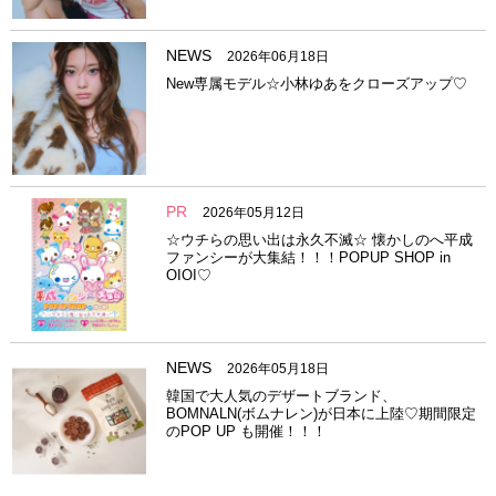
NEWS
2026年06月18日
New専属モデル☆小林ゆあをクローズアップ♡
PR
2026年05月12日
☆ウチらの思い出は永久不滅☆ 懐かしのへ平成
ファンシーが大集結！！！POPUP SHOP in
OIOI♡
NEWS
2026年05月18日
韓国で大人気のデザートブランド、
BOMNALN(ボムナレン)が日本に上陸♡期間限定
のPOP UP も開催！！！