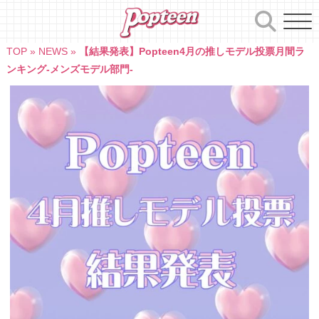
Skip
to
content
TOP
»
NEWS
»
【結果発表】Popteen4月の推しモデル投票月間ラ
ンキング-メンズモデル部門-