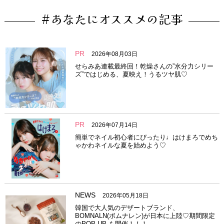
#あなたにオススメの記事
PR
2026年08月03日
せらみあ連載最終回！乾燥さんの”水分力シリー
ズ”ではじめる、夏映え！うるツヤ肌♡
PR
2026年07月14日
簡単でネイル初心者にぴったり♩はけまろでめち
ゃかわネイルな夏を始めよう♡
NEWS
2026年05月18日
韓国で大人気のデザートブランド、
BOMNALN(ボムナレン)が日本に上陸♡期間限定
のPOP UP も開催！！！