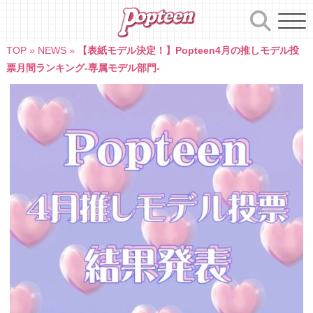
Skip
to
content
TOP
»
NEWS
»
【表紙モデル決定！】Popteen4月の推しモデル投
票月間ランキング-専属モデル部門-