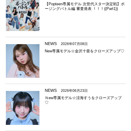
【Popteen専属モデル 次世代スター決定戦】ポ
ージングバトル編 審査発表 ！！！((Part1))
NEWS
2026年07月08日
New専属モデル☆金沢十亜をクローズアップ♡
NEWS
2026年06月23日
Ｎew専属モデル☆涼海すうをクローズアップ
♡