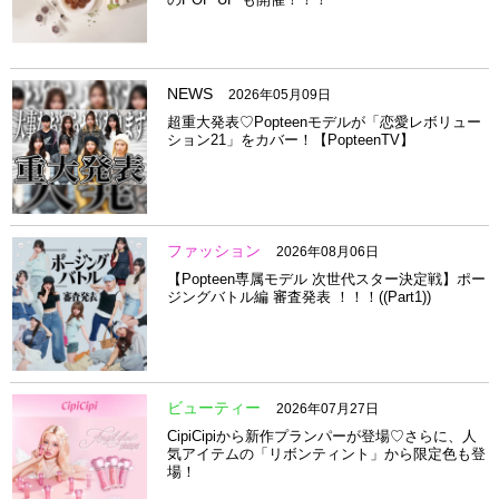
NEWS
2026年05月09日
超重大発表♡Popteenモデルが「恋愛レボリュー
ション21」をカバー！【PopteenTV】
ファッション
2026年08月06日
【Popteen専属モデル 次世代スター決定戦】ポー
ジングバトル編 審査発表 ！！！((Part1))
ビューティー
2026年07月27日
CipiCipiから新作プランパーが登場♡さらに、人
気アイテムの「リボンティント」から限定色も登
場！