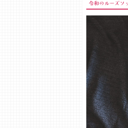
令和のルーズソ
− 目立
ちたい
日は
80cm
02. ルーズ
ソックスを
買うならこ
こ！おすす
めのブラン
ド
−
WEG
O（ウ
ィゴ
ー）
−
UNIQ
LO（
ユニク
ロ）