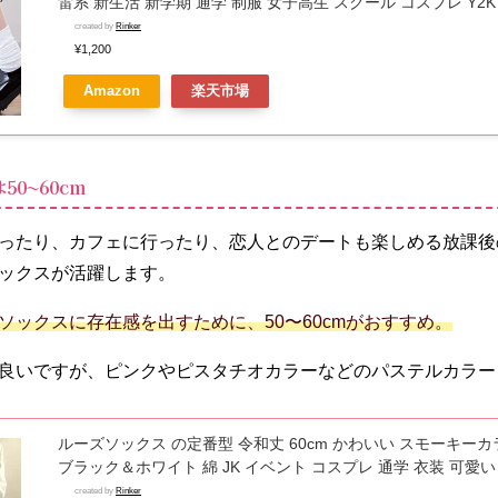
雷系 新生活 新学期 通学 制服 女子高生 スクール コスプレ Y2K JK S
リータ 厚底シューズ 靴関連 服飾小物 アクセサリ− 雑貨
created by
Rinker
¥1,200
Amazon
楽天市場
0〜60cm
ったり、カフェに行ったり、恋人とのデートも楽しめる放課後
ックスが活躍します。
ソックスに存在感を出すために、50〜60cmがおすすめ。
良いですが、ピンクやピスタチオカラーなどのパステルカラー
ルーズソックス の定番型 令和丈 60cm かわいい スモーキー
ブラック＆ホワイト 綿 JK イベント コスプレ 通学 衣装 可愛い 
リート 文化祭 学園祭 体育祭 伸縮性 イベント ハイソックス ピ
created by
Rinker