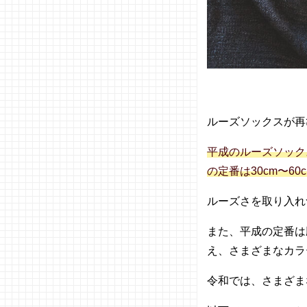
− GU
− ダイ
ソー
−
SHOP
LIST
（ショ
ルーズソックスが再
ップリ
スト）
平成のルーズソック
−
SHEIN
の定番は30cm〜6
（シー
イン）
ルーズさを取り入れ
03. ルーズ
また、平成の定番は
ソックスは
なぜ流行っ
え、さまざまなカラ
たの？
令和では、さまざま
04. ルーズ
ソックスが