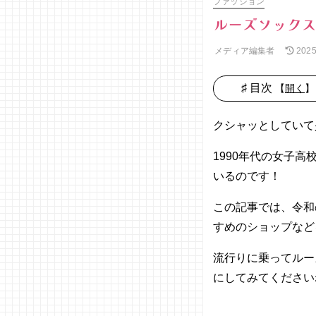
ファッション
ルーズソック
メディア編集者
202
♯ 目次
【
開く
】
01. 令和の
ルーズソッ
クシャッとしていて
クスの定番
1990年代の女子
− スク
ールコ
いるのです！
ーデは
30〜
この記事では、令和
40cm
すめのショップなど
− 放課
後のお
流行りに乗ってルー
でかけ
にしてみてください
は50〜
60cm