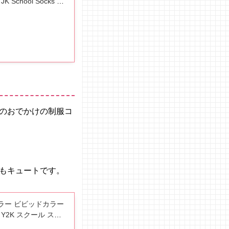
chool Socks ロ
のおでかけの制服コ
もキュートです。
カラー ビビッドカラー
Y2K スクール スト
ンク ブルー パープル