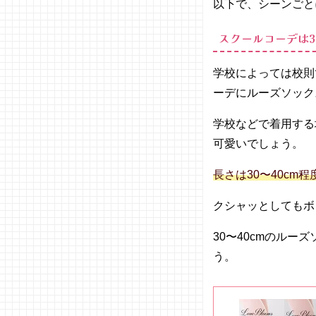
以下で、シーンごと
今アツい！
長さやカラ
スクールコーデは30
ーで個性を
出してみよ
う
学校によっては校則
ーデにルーズソック
学校などで着用する
可愛いでしょう。
長さは30〜40c
クシャッとしてもボ
30〜40cmのル
う。