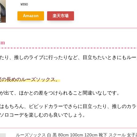
TIKTOK インスタ
¥890
Amazon
楽天市場
cm
たり、推しのライブに行ったりなど、目立ちたいときにもルー
程度の長めのルーズソックス。
が出て、ほかとの差をつけられること間違いなしです。
はもちろん、ビビッドカラーでさらに目立ったり、推しのカラ
ソロコーデを楽しむのも良いでしょう。
ルーズソックス 白 黒 80cm 100cm 120cm 靴下 スクール 女