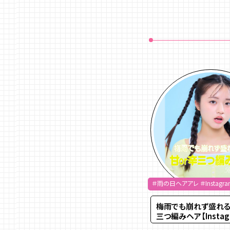
Skip
to
content
＃雨の日ヘアアレ ＃Instagra
梅雨でも崩れず盛れる
三つ編みヘア【Instag