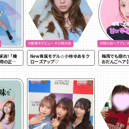
＃新専モデビュー ＃小林ゆあ
＃雨の日ヘアアレ 
消！ 「機
New専属モデル☆小林ゆあをク
梅雨でも崩れ
梅雨の正解
ローズアップ♡
おだんごヘア【In