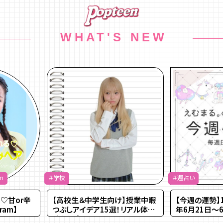
WHAT'S NEW
m
＃学校
＃週占い
♡甘or辛
【高校生＆中学生向け】授業中暇
【今週の運勢】1
ram】
つぶしアイデア15選！リアル体験
年6月21日～6
談も紹介