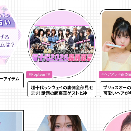
＃Popteen TV
＃ヘアアレ ＃雨の
ーアイテム
超十代ランウェイの裏側全部見せ
プリュスオーの
ます！話題の超豪華ゲストと神コ
可愛いヘアが
ラボ！？【PopteenTV】