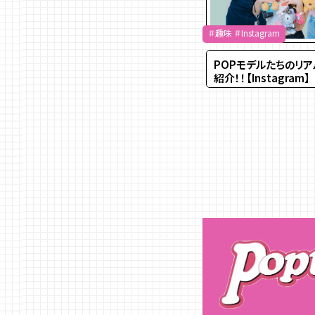
＃趣味 ＃Instagram
POPモデルたちのリ
紹介！！【Instagram】
投
稿
の
ペ
ー
ジ
送