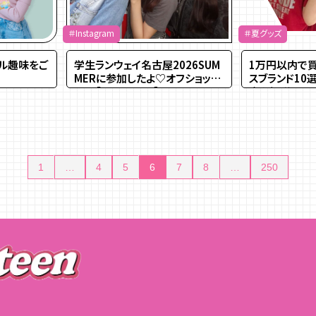
＃Instagram
＃夏グッズ
アル趣味をご
学生ランウェイ名古屋2026SUM
1万円以内で
MERに参加したよ♡オフショット
スブランド10
公開【Instagram】
方を解説
1
…
4
5
6
7
8
…
250