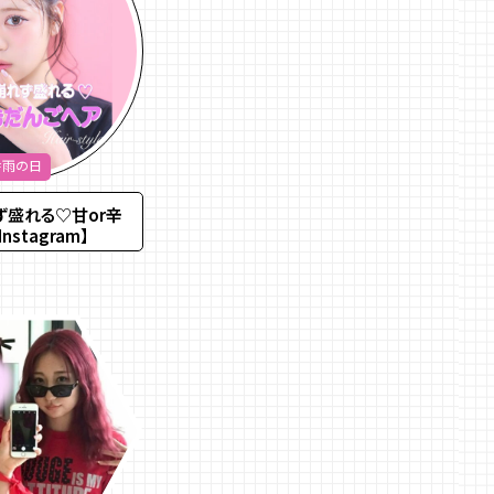
＃雨の日
ず盛れる♡甘or辛
stagram】