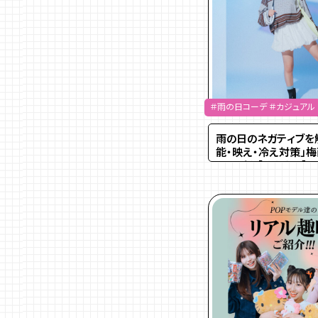
＃雨の日コーデ ＃カジュアル
雨の日のネガティブを解
能・映え・冷え対策」
コーデ★【ゆあもり】