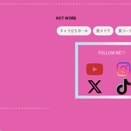
HOT WORD
キャラ立ちガール
夏メイク
夏コー
FOLLOW ME♡
ル