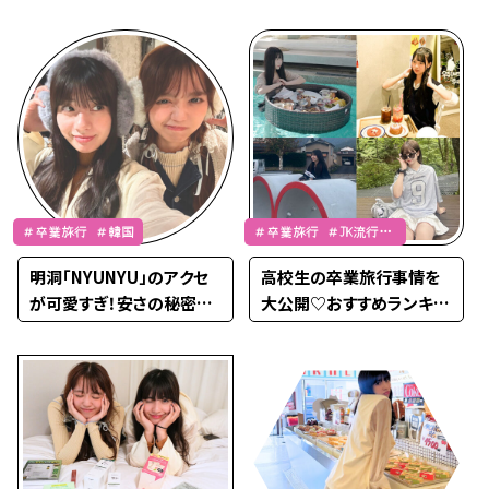
チョゴリ体験♡
映えた♩
＃卒業旅行 ＃JK流行通
＃卒業旅行 ＃韓国
信
高校生の卒業旅行事情を
明洞「NYUNYU」のアクセ
大公開♡おすすめランキン
が可愛すぎ！安さの秘密は
グや注意点も紹介
◯◯だから⭐︎