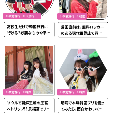
＃卒業旅行 ＃JK流行通
＃卒業旅行 ＃韓国
信
高校生だけで韓国旅行に
帰国直前は、無料ロッカー
行ける？必要なものや準備
のある現代百貨店で買い
ガイド♡
物ラストスパート⭐︎
＃卒業旅行 ＃韓国
＃卒業旅行 ＃韓国
ソウルで朝鮮王朝の王宮
明洞で本場韓国プリを撮っ
へトリップ!? 景福宮でチマ
てみたら、面白かわいくて