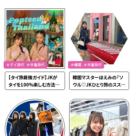
算や行く時期も調査♡
5！
＃タイ旅行 ＃卒業旅行
＃韓国 ＃卒業旅行
【タイ旅最強ガイド】JKが
韓国マスターほえみの『ソ
タイを100%楽しむ方法を
ウル♡JKひとり旅のスス
POPが紹介！
メ』