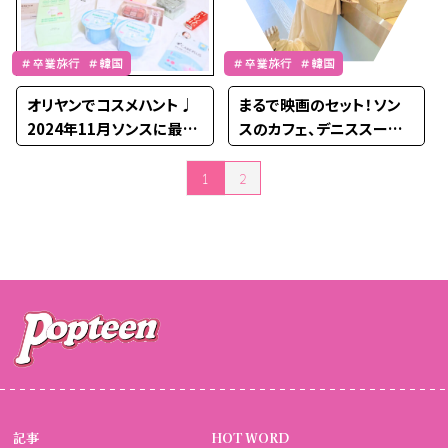
＃卒業旅行 ＃韓国
＃卒業旅行 ＃韓国
オリヤンでコスメハント♩
まるで映画のセット！ソン
2024年11月ソンスに最大
スのカフェ、デニススーパ
級のオリーブヤングがOPE
ーマーケットが映えすぎる
N！
⭐︎
1
2
投稿のページ送り
記事
HOT WORD