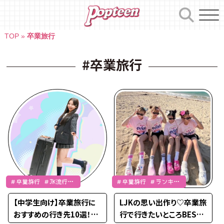
Skip
to
content
TOP
»
卒業旅行
#卒業旅行
＃卒業旅行 ＃JK流行通
＃卒業旅行 ＃ランキン
信
グ
【中学生向け】卒業旅行に
LJKの思い出作り♡卒業旅
おすすめの行き先10選！予
行で行きたいところBEST