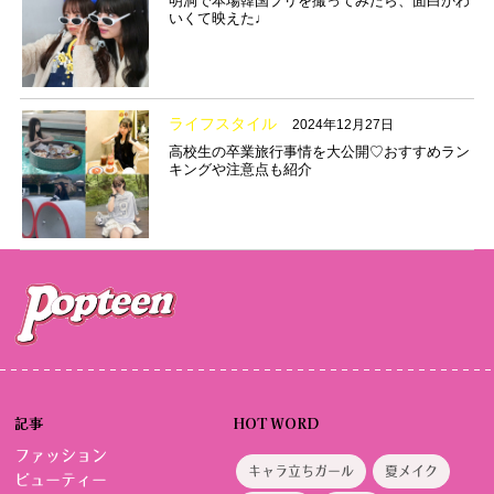
明洞で本場韓国プリを撮ってみたら、面白かわ
いくて映えた♩
ライフスタイル
2024年12月27日
高校生の卒業旅行事情を大公開♡おすすめラン
キングや注意点も紹介
記事
HOT WORD
ファッション
キャラ立ちガール
夏メイク
ビューティー