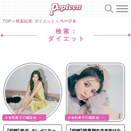
Skip
to
content
TOP
»
検索結果: ダイエット
»
ページ 6
検索：
ダイエット
＃令和専モの現在地 ＃
＃令和専モの現在地 ＃
山本杏
小泉のん
【前編】最近、キレイになっ
【前編】暗黒期を生き抜けた