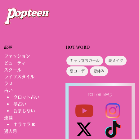
ペ
ー
ジ
送
り
記事
HOT WORD
ファッション
キャラ立ちガール
夏メイク
ビューティー
スクール
夏コーデ
夏休み
ライフスタイル
ラブ
占い
FOLLOW ME♡
タロット占い
夢占い
おまじない
連載
キラキラJK
過去号