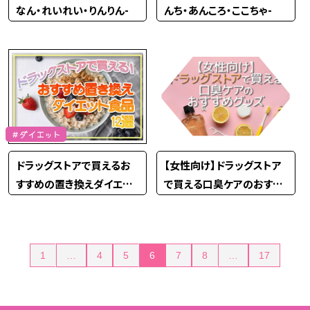
なん・れいれい・りんりん-
んち・あんころ・ここちゃ-
＃ダイエット
ドラッグストアで買えるお
【女性向け】ドラッグストア
すすめの置き換えダイエッ
で買える口臭ケアのおすす
ト食品12選！
めグッズ19選
投
1
…
4
5
6
7
8
…
17
稿
の