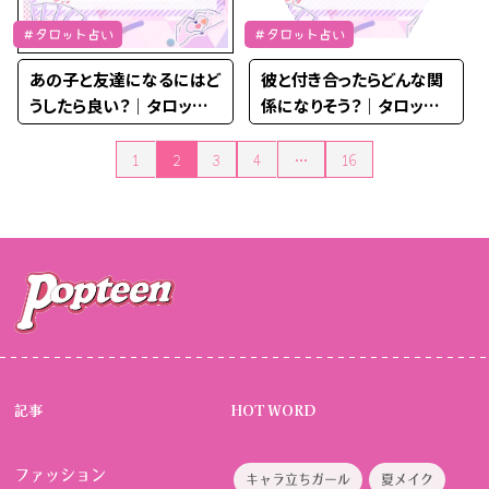
＃タロット占い
＃タロット占い
あの子と友達になるにはど
彼と付き合ったらどんな関
うしたら良い？｜タロット
係になりそう？｜タロット
占い
占い
1
2
3
4
…
16
投稿のページ送り
記事
HOT WORD
ファッション
キャラ立ちガール
夏メイク