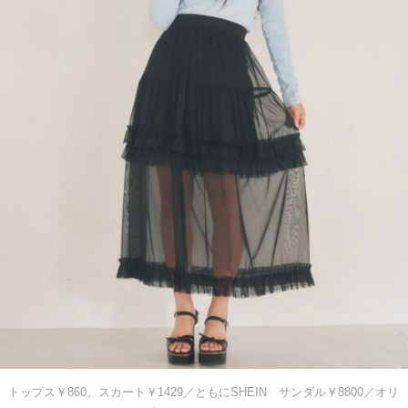
トップス￥860、スカート￥1429／ともにSHEIN サンダル￥8800／オリ