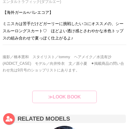
エンタルトラフィック(ダブルエー)
【海外ガール×バレエコア】
ミニスカは苦手だけどガーリーに挑戦したいコにオススメの、シー
スルーロングスカート♡ ほどよい透け感とさわやかな水色トップ
スの組み合わせで夏っぽく仕上がるよ♪
撮影／橋本憲和 スタイリスト／tommy ヘアメイク／水流有沙
(ADDICT_CASE) モデル／向井怜衣
文／原小夏 ⚫︎掲載商品の問い合
わせ先は9月号のショップリストにあります。
≫LOOK BOOK
RELATED MODELS