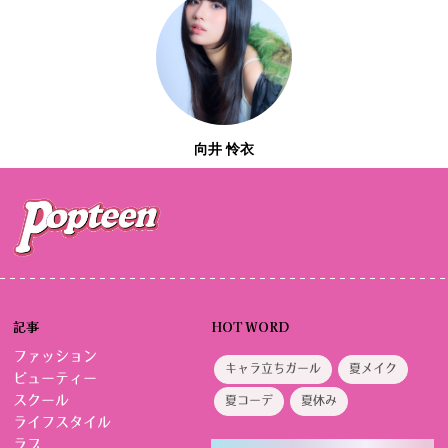
向井 怜衣
記事
HOT WORD
ファッション
キャラ立ちガール
夏メイク
ビューティー
スクール
夏コーデ
夏休み
ライフスタイル
ラブ